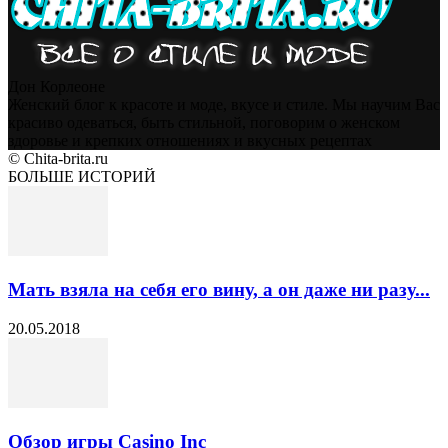
Дон Корлеоне
Женский блог к красоте и моде, вкусе и стиле. Мы научим Вас
красиво одеваться, быть стильной, поговорим о женском
здоровье и крепких отношениях и вкусных рецептах
© Chita-brita.ru
БОЛЬШЕ ИСТОРИЙ
Мать взяла на себя его вину, а он даже ни разу...
20.05.2018
Обзор игры Casino Inc