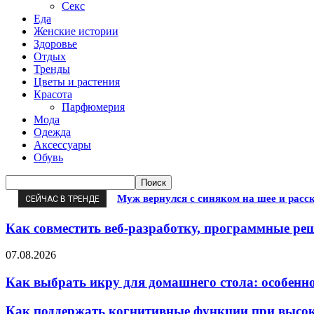
Секс
Еда
Женские истории
Здоровье
Отдых
Тренды
Цветы и растения
Красота
Парфюмерия
Мода
Одежда
Аксессуары
Обувь
Муж вернулся с синяком на шее и расс
СЕЙЧАС В ТРЕНДЕ
Как совместить веб-разработку, программные ре
07.08.2026
Как выбрать икру для домашнего стола: особенно
Как поддержать когнитивные функции при высок