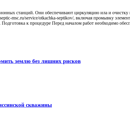
онных станций. Они обеспечивают циркуляцию ила и очистку в
eptic-msc.ru/service/otkachka-septikov/, включая промывку элеме
Подготовка к процедуре Перед началом работ необходимо обесп
рмить землю без лишних рисков
биссинской скважины