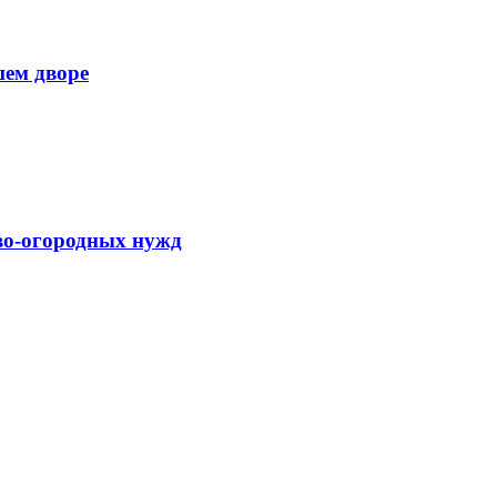
шем дворе
во-огородных нужд