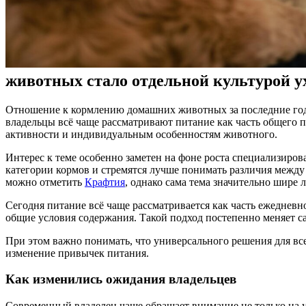
животных стало отдельной культурой у
Отношение к кормлению домашних животных за последние годы 
владельцы всё чаще рассматривают питание как часть общего п
активности и индивидуальным особенностям животного.
Интерес к теме особенно заметен на фоне роста специализи
категории кормов и стремятся лучше понимать различия между
можно отметить
Крафтия
, однако сама тема значительно шире 
Сегодня питание всё чаще рассматривается как часть ежедневн
общие условия содержания. Такой подход постепенно меняет с
При этом важно понимать, что универсального решения для вс
изменение привычек питания.
Как изменились ожидания владельцев
Современный владелец чаще обращает внимание не только на у