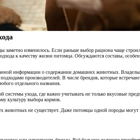
хода
заметно изменилось. Если раньше выбор рациона чаще строился
одхода к качеству жизни питомца. Обсуждаются составы, особен
рованной информации о содержании домашних животных. Владел
 подходами производителей. В числе брендов, которые встреча
любого отдельного названия.
ой системы ухода, где важно учитывать не только вкусовые пред
аму культуру выбора кормов.
ех животных не существует. Даже питомцы одной породы могут п
паковку или известность бренда. Всё большее значение приобре