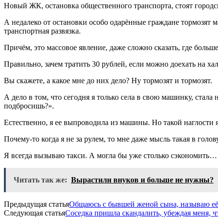
Новый ЖК, остановка общественного транспорта, стоят городс
А недалеко от остановки особо одарённые граждане тормозят 
транспортная развязка.
Причём, это массовое явление, даже сложно сказать, где больш
Правильно, зачем тратить 30 рублей, если можно доехать на х
Вы скажете, а какое мне до них дело? Ну тормозят и тормозят.
А дело в том, что сегодня я только села в свою машинку, стала
подбросишь?».
Естественно, я ее выпроводила из машины. Но такой наглости я
Почему-то когда я не за рулем, то мне даже мысль такая в голо
Я всегда вызываю такси. А могла бы уже столько сэкономить…
Читать так же:
Вырастили внуков и больше не нужны?
Предыдущая статья
Общаюсь с бывшей женой сына, называю её
Следующая статья
Соседка пришла скандалить, убеждая меня, ч