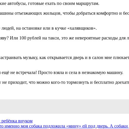
кие автобусы, готовые ехать по своим маршрутам.
машины отъезжающих жильцов, чтобы добраться комфортно и бес
е людей, на остановке или в кучке «халявщиков».
аляву? Или 100 рублей на такси, это же невероятные расходы дл
 настраивать музыку, как открывается дверь и в салон мне плюха
 ещё не встречала! Просто взяла и села в незнакомую машину.
ву не приходит, что можно кого-то тормознуть и бесплатно доехат
 ребёнка внуком
то именно моя собака подложила «мину» ей под дверь. А собаки 