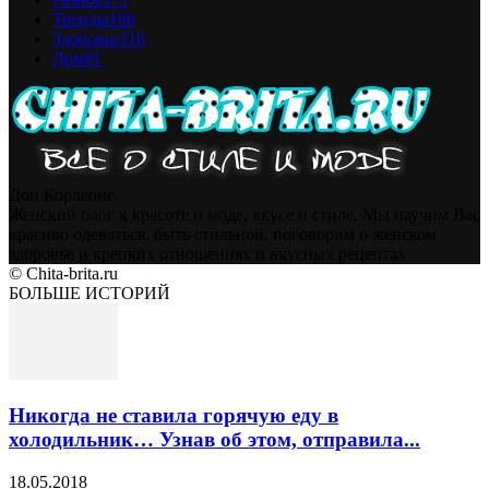
Тренды
166
Здоровье
116
Дом
81
Дон Корлеоне
Женский блог к красоте и моде, вкусе и стиле. Мы научим Вас
красиво одеваться, быть стильной, поговорим о женском
здоровье и крепких отношениях и вкусных рецептах
© Chita-brita.ru
БОЛЬШЕ ИСТОРИЙ
Никогда не ставила горячую еду в
холодильник… Узнав об этом, отправила...
18.05.2018