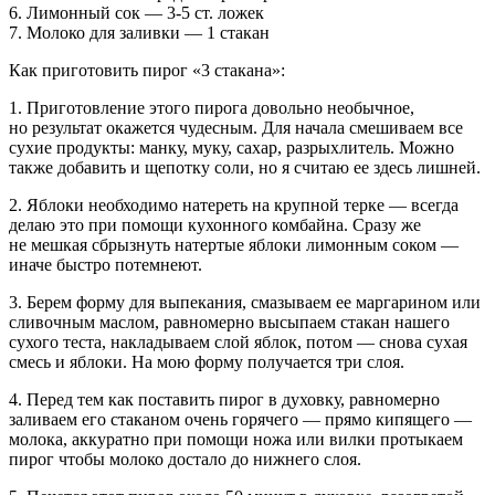
6. Лимонный сок — 3-5 ст. ложек
7. Молоко для заливки — 1 стакан
Как приготовить пирог «3 стакана»:
1. Приготовление этого пирога довольно необычное,
но результат окажется чудесным. Для начала смешиваем все
сухие продукты: манку, муку, сахар, разрыхлитель. Можно
также добавить и щепотку соли, но я считаю ее здесь лишней.
2. Яблоки необходимо натереть на крупной терке — всегда
делаю это при помощи кухонного комбайна. Сразу же
не мешкая сбрызнуть натертые яблоки лимонным соком —
иначе быстро потемнеют.
3. Берем форму для выпекания, смазываем ее маргарином или
сливочным маслом, равномерно высыпаем стакан нашего
сухого теста, накладываем слой яблок, потом — снова сухая
смесь и яблоки. На мою форму получается три слоя.
4. Перед тем как поставить пирог в духовку, равномерно
заливаем его стаканом очень горячего — прямо кипящего —
молока, аккуратно при помощи ножа или вилки протыкаем
пирог чтобы молоко достало до нижнего слоя.