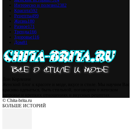
Интересно и полезно
2382
Красота
592
Рецепты
499
Жизнь
180
Разное
171
Тренды
166
Здоровье
116
Дом
81
Дон Корлеоне
Женский блог к красоте и моде, вкусе и стиле. Мы научим Вас
красиво одеваться, быть стильной, поговорим о женском
здоровье и крепких отношениях и вкусных рецептах
© Chita-brita.ru
БОЛЬШЕ ИСТОРИЙ