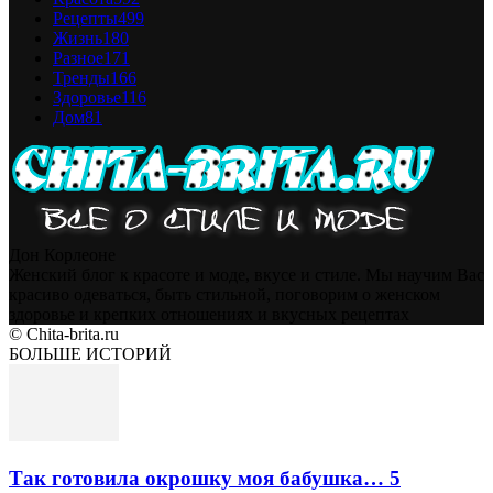
Рецепты
499
Жизнь
180
Разное
171
Тренды
166
Здоровье
116
Дом
81
Дон Корлеоне
Женский блог к красоте и моде, вкусе и стиле. Мы научим Вас
красиво одеваться, быть стильной, поговорим о женском
здоровье и крепких отношениях и вкусных рецептах
© Chita-brita.ru
БОЛЬШЕ ИСТОРИЙ
Так готовила окрошку моя бабушка… 5