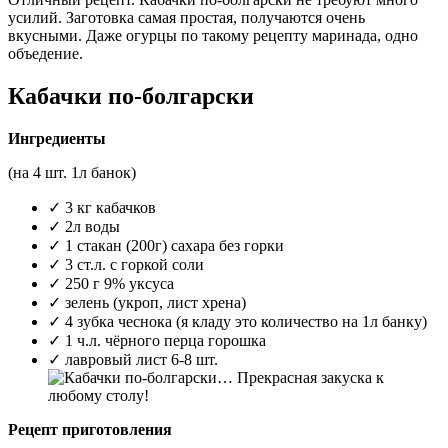
усилий. Заготовка самая простая, получаются очень
вкусными. Даже огурцы по такому рецепту маринада, одно
объедение.
Кабачки по-болгарски
Ингредиенты
(на 4 шт. 1л банок)
✓ 3 кг кабачков
✓ 2л воды
✓ 1 стакан (200г) сахара без горки
✓ 3 ст.л. с горкой соли
✓ 250 г 9% уксуса
✓ зелень (укроп, лист хрена)
✓ 4 зубка чеснока (я кладу это количество на 1л банку)
✓ 1 ч.л. чёрного перца горошка
✓ лавровый лист 6-8 шт.
Рецепт приготовления