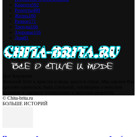
Красота
592
Рецепты
499
Жизнь
180
Разное
171
Тренды
166
Здоровье
116
Дом
81
Дон Корлеоне
Женский блог к красоте и моде, вкусе и стиле. Мы научим Вас
красиво одеваться, быть стильной, поговорим о женском
здоровье и крепких отношениях и вкусных рецептах
© Chita-brita.ru
БОЛЬШЕ ИСТОРИЙ