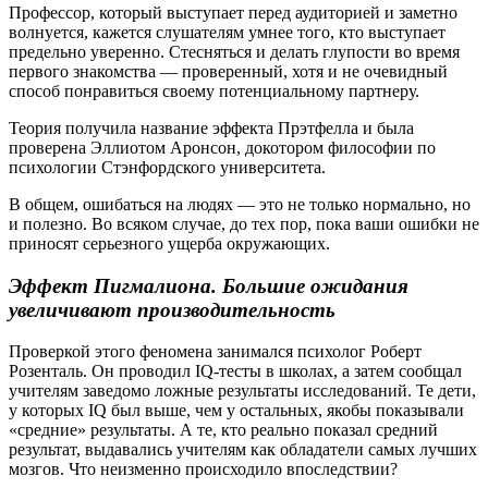
Профессор, который выступает перед аудиторией и заметно
волнуется, кажется слушателям умнее того, кто выступает
предельно уверенно. Стесняться и делать глупости во время
первого знакомства — проверенный, хотя и не очевидный
способ понравиться своему потенциальному партнеру.
Теория получила название эффекта Прэтфелла и была
проверена Эллиотом Аронсон, докотором философии по
психологии Стэнфордского университета.
В общем, ошибаться на людях — это не только нормально, но
и полезно. Во всяком случае, до тех пор, пока ваши ошибки не
приносят серьезного ущерба окружающих.
Эффект Пигмалиона. Большие ожидания
увеличивают производительность
Проверкой этого феномена занимался психолог Роберт
Розенталь. Он проводил IQ-тесты в школах, а затем сообщал
учителям заведомо ложные результаты исследований. Те дети,
у которых IQ был выше, чем у остальных, якобы показывали
«средние» результаты. А те, кто реально показал средний
результат, выдавались учителям как обладатели самых лучших
мозгов. Что неизменно происходило впоследствии?