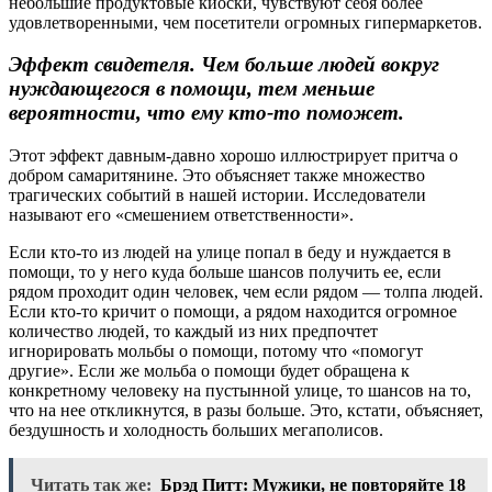
небольшие продуктовые киоски, чувствуют себя более
удовлетворенными, чем посетители огромных гипермаркетов.
Эффект свидетеля. Чем больше людей вокруг
нуждающегося в помощи, тем меньше
вероятности, что ему кто-то поможет.
Этот эффект давным-давно хорошо иллюстрирует притча о
добром самаритянине. Это объясняет также множество
трагических событий в нашей истории. Исследователи
называют его «смешением ответственности».
Если кто-то из людей на улице попал в беду и нуждается в
помощи, то у него куда больше шансов получить ее, если
рядом проходит один человек, чем если рядом — толпа людей.
Если кто-то кричит о помощи, а рядом находится огромное
количество людей, то каждый из них предпочтет
игнорировать мольбы о помощи, потому что «помогут
другие». Если же мольба о помощи будет обращена к
конкретному человеку на пустынной улице, то шансов на то,
что на нее откликнутся, в разы больше. Это, кстати, объясняет,
бездушность и холодность больших мегаполисов.
Читать так же:
Брэд Питт: Мужики, не повторяйте 18