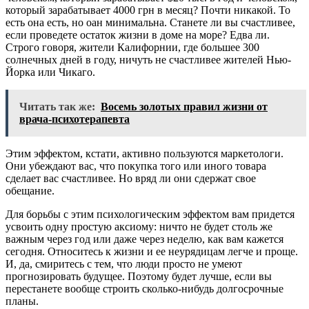
который зарабатывает 4000 грн в месяц? Почти никакой. То
есть она есть, но оан минимальна. Станете ли вы счастливее,
если проведете остаток жизни в доме на море? Едва ли.
Строго говоря, жители Калифорнии, где большее 300
солнечных дней в году, ничуть не счастливее жителей Нью-
Йорка или Чикаго.
Читать так же:
Восемь золотых правил жизни от
врача-психотерапевта
Этим эффектом, кстати, активно пользуются маркетологи.
Они убеждают вас, что покупка того или иного товара
сделает вас счастливее. Но вряд ли они сдержат свое
обещание.
Для борьбы с этим психологическим эффектом вам придется
усвоить одну простую аксиому: ничто не будет столь же
важным через год или даже через неделю, как вам кажется
сегодня. Относитесь к жизни и ее неурядицам легче и проще.
И, да, смиритесь с тем, что люди просто не умеют
прогнозировать будущее. Поэтому будет лучше, если вы
перестанете вообще строить сколько-нибудь долгосрочные
планы.