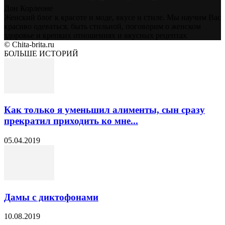
Дон Корлеоне
Женский блог к красоте и моде, вкусе и стиле. Мы научим Вас
красиво одеваться, быть стильной, поговорим о женском
здоровье и крепких отношениях и вкусных рецептах
© Chita-brita.ru
БОЛЬШЕ ИСТОРИЙ
Как только я уменьшил алименты, сын сразу
прекратил приходить ко мне...
05.04.2019
Дамы с диктофонами
10.08.2019