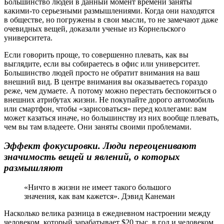
Большинство людей в данный момент времени заняты
какими-то серьезными размышлениями. Когда они находятся
в обществе, но погружены в свои мысли, то не замечают даже
очевидных вещей, доказали ученые из Корнельского
университета.
Если говорить проще, то совершенно плевать, как вы
выглядите, если вы собираетесь в офис или университет.
Большинство людей просто не обратит внимания на ваш
внешний вид. В центре внимания вы оказываетесь гораздо
реже, чем думаете. А потому можно перестать беспокоиться о
внешних атрибутах жизни. Не покупайте дорого автомобиль
или смартфон, чтобы «зарисоваться» перед коллегами: вам
может казаться иначе, но большинству из них вообще плевать,
чем вы там владеете. Они заняты своими проблемами.
Эффект фокусировки. Люди переоценивают
значимость вещей и явлений, о которых
размышляют
«Ничто в жизни не имеет такого большого
значения, как вам кажется». Дэвид Канеман
Насколько велика разница в ежедневном настроении между
человеком, который зарабатывает $20 тыс. в год и человеком,