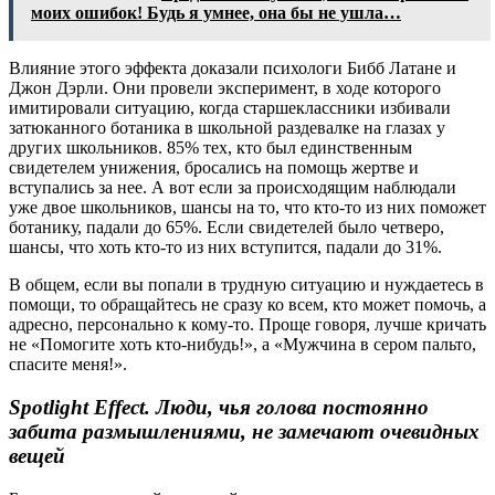
моих ошибок! Будь я умнее, она бы не ушла…
Влияние этого эффекта доказали психологи Бибб Латане и
Джон Дэрли. Они провели эксперимент, в ходе которого
имитировали ситуацию, когда старшеклассники избивали
затюканного ботаника в школьной раздевалке на глазах у
других школьников. 85% тех, кто был единственным
свидетелем унижения, бросались на помощь жертве и
вступались за нее. А вот если за происходящим наблюдали
уже двое школьников, шансы на то, что кто-то из них поможет
ботанику, падали до 65%. Если свидетелей было четверо,
шансы, что хоть кто-то из них вступится, падали до 31%.
В общем, если вы попали в трудную ситуацию и нуждаетесь в
помощи, то обращайтесь не сразу ко всем, кто может помочь, а
адресно, персонально к кому-то. Проще говоря, лучше кричать
не «Помогите хоть кто-нибудь!», а «Мужчина в сером пальто,
спасите меня!».
Spotlight Effect. Люди, чья голова постоянно
забита размышлениями, не замечают очевидных
вещей