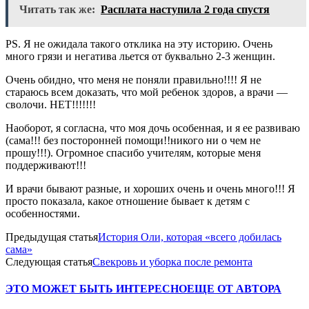
Читать так же:
Расплата наступила 2 года спустя
РS. Я не ожидала такого отклика на эту историю. Очень
много грязи и негатива льется от буквально 2-3 женщин.
Очень обидно, что меня не поняли правильно!!!! Я не
стараюсь всем доказать, что мой ребенок здоров, а врачи —
сволочи. НЕТ!!!!!!!
Наоборот, я согласна, что моя дочь особенная, и я ее развиваю
(сама!!! без посторонней помощи!!никого ни о чем не
прошу!!!). Огромное спасибо учителям, которые меня
поддерживают!!!
И врачи бывают разные, и хороших очень и очень много!!! Я
просто показала, какое отношение бывает к детям с
особенностями.
Предыдущая статья
История Оли, которая «всего добилась
сама»
Следующая статья
Свекровь и уборка после ремонта
ЭТО МОЖЕТ БЫТЬ ИНТЕРЕСНО
ЕЩЕ ОТ АВТОРА