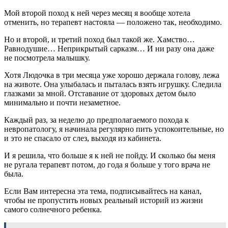
Мой второй поход к ней через месяц я вообще хотела
отменить, но терапевт настояла — положено так, необходимо.
Но и второй, и третий поход был такой же. Хамство…
Равнодушие… Неприкрытый сарказм… И ни разу она даже
не посмотрела малышку.
Хотя Людочка в три месяца уже хорошо держала голову, лежа
на животе. Она улыбалась и пыталась взять игрушку. Следила
глазками за мной. Отставание от здоровых детом было
минимально и почти незаметное.
Каждый раз, за неделю до предполагаемого похода к
невропатологу, я начинала регулярно пить успокоительные, но
и это не спасало от слез, выходя из кабинета.
И я решила, что больше я к ней не пойду. И сколько бы меня
не ругала терапевт потом, до года я больше у того врача не
была.
Если Вам интересна эта тема, подписывайтесь на канал,
чтобы не пропустить новых реальный историй из жизни
самого солнечного ребенка.