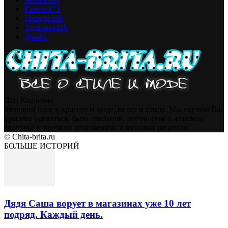
Разное
171
Тренды
166
Здоровье
116
Дом
81
Дон Корлеоне
Женский блог к красоте и моде, вкусе и стиле. Мы научим Вас
красиво одеваться, быть стильной, поговорим о женском
здоровье и крепких отношениях и вкусных рецептах
© Chita-brita.ru
БОЛЬШЕ ИСТОРИЙ
Дядя Саша ворует в магазинах уже 10 лет
подряд. Каждый день.