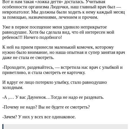
Вот и нам такая «ложка дегтя» досталась. Учитывая
особенности организма Людочки, наш главный врач был —
невропатолог. Мы должны были ходить к нему каждый месяц
за помощью, назначениями, лечением и прочим.
Уже в первое посещение меня удивило неприкрытое
равнодушие. Хотя бы сделала вид, что ей интересен мой
ребенок!!! Ничего подобного!
К ней на прием принесли маленький комочек, которому
нужно было внимание, но наша опытная и супер занятая врач
даже не стала ее смотреть.
-Проходите, раздевайтесь, — встретила нас врач с улыбкой и
приветливо, и стала смотреть ее карточку.
И вдруг ее лицо потеряло улыбку, стало равнодушно
холодным.
-А ,… У вас Дауненок…Тогда не надо ее раздевать.
-Почему не надо? Вы не будете ее смотреть?
-Зачем? У них у всех все одинаковое.