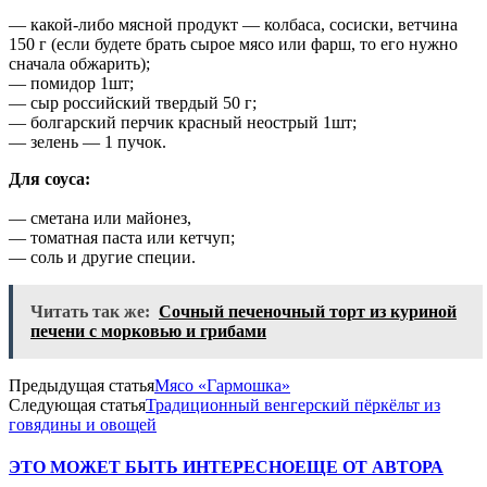
— какой-либо мясной продукт — колбаса, сосиски, ветчина
150 г (если будете брать сырое мясо или фарш, то его нужно
сначала обжарить);
— помидор 1шт;
— сыр российский твердый 50 г;
— болгарский перчик красный неострый 1шт;
— зелень — 1 пучок.
Для соуса:
— сметана или майонез,
— томатная паста или кетчуп;
— соль и другие специи.
Читать так же:
Сочный печеночный торт из куриной
печени с морковью и грибами
Предыдущая статья
Мясо «Гармошка»
Следующая статья
Традиционный венгерский пёркёльт из
говядины и овощей
ЭТО МОЖЕТ БЫТЬ ИНТЕРЕСНО
ЕЩЕ ОТ АВТОРА