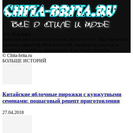
Дон Корлеоне
Женский блог к красоте и моде, вкусе и стиле. Мы научим Вас
красиво одеваться, быть стильной, поговорим о женском
здоровье и крепких отношениях и вкусных рецептах
© Chita-brita.ru
БОЛЬШЕ ИСТОРИЙ
Китайские яблочные пирожки с кунжутными
семенами: пошаговый рецепт приготовления
27.04.2018