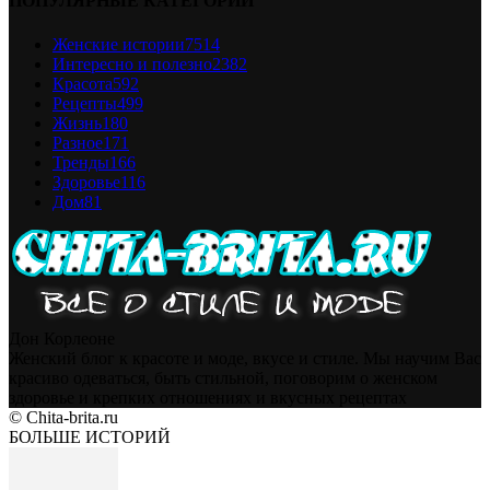
ПОПУЛЯРНЫЕ КАТЕГОРИИ
Женские истории
7514
Интересно и полезно
2382
Красота
592
Рецепты
499
Жизнь
180
Разное
171
Тренды
166
Здоровье
116
Дом
81
Дон Корлеоне
Женский блог к красоте и моде, вкусе и стиле. Мы научим Вас
красиво одеваться, быть стильной, поговорим о женском
здоровье и крепких отношениях и вкусных рецептах
© Chita-brita.ru
БОЛЬШЕ ИСТОРИЙ