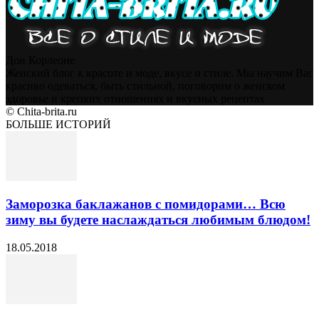
Дон Корлеоне
Женский блог к красоте и моде, вкусе и стиле. Мы научим Вас
красиво одеваться, быть стильной, поговорим о женском
здоровье и крепких отношениях и вкусных рецептах
© Chita-brita.ru
БОЛЬШЕ ИСТОРИЙ
Заморозка баклажанов с помидорами… Всю
зиму вы будете наслаждаться любимым блюдом!
18.05.2018