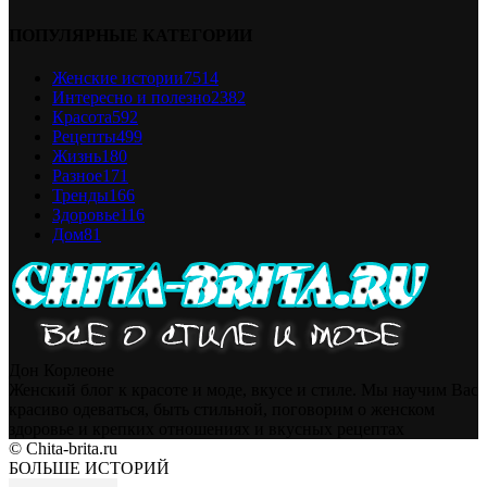
ПОПУЛЯРНЫЕ КАТЕГОРИИ
Женские истории
7514
Интересно и полезно
2382
Красота
592
Рецепты
499
Жизнь
180
Разное
171
Тренды
166
Здоровье
116
Дом
81
Дон Корлеоне
Женский блог к красоте и моде, вкусе и стиле. Мы научим Вас
красиво одеваться, быть стильной, поговорим о женском
здоровье и крепких отношениях и вкусных рецептах
© Chita-brita.ru
БОЛЬШЕ ИСТОРИЙ