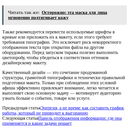
Читать так же:
Осторожно: эта маска для лица
мгновенно подтягивает кожу
Также рекомендуется перевести используемые шрифты в
кривые или приложить их к макету, если этого требуют
требования типографии. Это исключает риск некорректного
отображения текста при открытии файла на другом
оборудовании. Перед запуском тиража полезно выполнить
цветопробу, чтобы убедиться в соответствии оттенков
дизайнерскому макету.
Качественный дизайн — это сочетание продуманной
структуры, грамотной типографики и технически правильной
подготовки макета. Только при соблюдении этих условий
афиша эффективно привлекает внимание, легко читается и
выполняет свою основную задачу — мотивирует аудиторию
узнать больше о событии, товаре или услуге.
Предыдущая статья
Энергия, а не время: как составить график
работы, который не приводит к выгоранию
Следующая статья
Панель отображения информации: где она
применяется и какие задачи решает