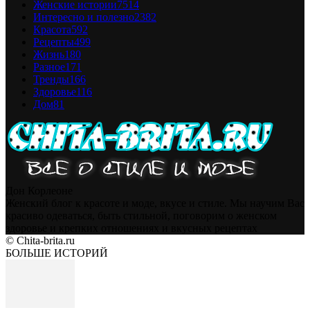
Женские истории
7514
Интересно и полезно
2382
Красота
592
Рецепты
499
Жизнь
180
Разное
171
Тренды
166
Здоровье
116
Дом
81
Дон Корлеоне
Женский блог к красоте и моде, вкусе и стиле. Мы научим Вас
красиво одеваться, быть стильной, поговорим о женском
здоровье и крепких отношениях и вкусных рецептах
© Chita-brita.ru
БОЛЬШЕ ИСТОРИЙ