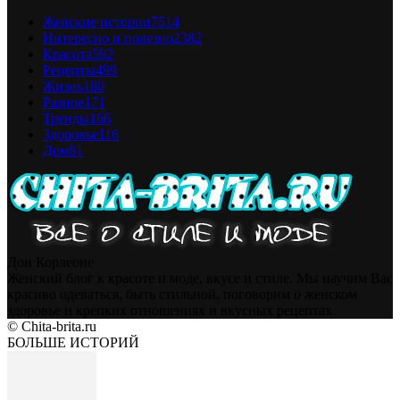
Женские истории
7514
Интересно и полезно
2382
Красота
592
Рецепты
499
Жизнь
180
Разное
171
Тренды
166
Здоровье
116
Дом
81
Дон Корлеоне
Женский блог к красоте и моде, вкусе и стиле. Мы научим Вас
красиво одеваться, быть стильной, поговорим о женском
здоровье и крепких отношениях и вкусных рецептах
© Chita-brita.ru
БОЛЬШЕ ИСТОРИЙ