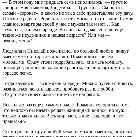
— В этом году мне тридцать семь исполнилось! — грустно
говорит моя знакомая, Людмила. — Грустно… Скоро тот
самый «сорокет», и как-то не так я себе представляла эту дату.
Итоги не радуют. Родить так и не смогла, но это ладно. Самое
главное, квартиры своей у нас с мужем так и нет… Как
студенты, живем в аренде. Вот не знаю даже, есть ли еще
такие же неудачники в нашем возрасте? Или мы —
рекордсмены?
Людмила и Николай поженились по большой любви, живут
вместе уже полтора десятка лет. Поженились совсем
молодыми. Сразу стали подрабатывать, снимать комнату,
потом устроились на хорошие работы, сняли квартиру, стало
гораздо легче.
Тогда казалось — вся жизнь впереди. Можно путешествовать,
развиваться, делать карьеру, пробовать разные хобби.
Отсутствие своего жилья ничуть не напрягало.
Несколько раз еще в самом начале Людмила говорила о том,
что неплохо бы начать решать жилищный вопрос, но муж
только отмахивался. Весь мир, мол, живет в аренде, и это
правильно.
Съемную квартиру в любой момент можно сменить, пожить в