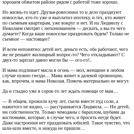
хорошем обжитом районе рядом с работой тоже хорошо.
Но жизнь-то идет. Друзья-ровесники то и дело празднуют
новоселье, кто-то уже и выплатил ипотеку, и тех, кто живет
по съемным квартирам, уже вокруг и нет. И на Людмилу с
Николаем смотрят с непониманием — дескать, а вы-то чего
думаете? Когда ваше новоселье праздновать будем? Только не
съемное — настоящее?
И всем непонятно: детей нет, деньги есть, оба работают, чего
же не решают жилищный вопрос-то? Чего откладывают? С
двух-то зарплат давно могли бы — ого-го!..
И мама подливает масла в огонь — мол, женщине в любом
случае нужно гнездо… Мама живет в далекой провинции,
как, впрочем, и мама Николая. Помочь материально не могут.
Да и стыдно уже в сорок-то лет ждать помощи от мам…
— В общем, прожили кучу лет, съели вместе пуд соли, а
нажитого не видно, — расстраивается Людмила. — Ни детей,
ни собственности. Только чемоданы с барахлом, шубами да
костюмами, которые, в случае чего, и бросить негде будет.
Даже настроения нет праздновать юбилей. Такое чувство, что
шли-шли вместе, и никуда не пришли…