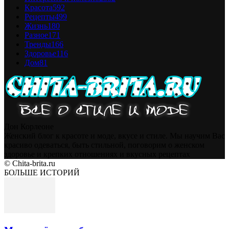
Красота
592
Рецепты
499
Жизнь
180
Разное
171
Тренды
166
Здоровье
116
Дом
81
Дон Корлеоне
Женский блог к красоте и моде, вкусе и стиле. Мы научим Вас
красиво одеваться, быть стильной, поговорим о женском
здоровье и крепких отношениях и вкусных рецептах
© Chita-brita.ru
БОЛЬШЕ ИСТОРИЙ