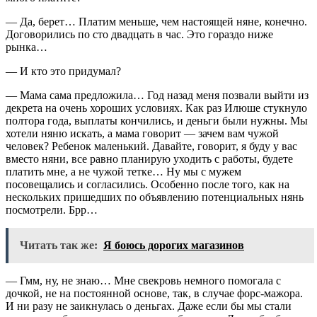
— Да, берет… Платим меньше, чем настоящей няне, конечно.
Договорились по сто двадцать в час. Это гораздо ниже
рынка…
— И кто это придумал?
— Мама сама предложила… Год назад меня позвали выйти из
декрета на очень хороших условиях. Как раз Илюше стукнуло
полтора года, выплаты кончились, и деньги были нужны. Мы
хотели няню искать, а мама говорит — зачем вам чужой
человек? Ребенок маленький. Давайте, говорит, я буду у вас
вместо няни, все равно планирую уходить с работы, будете
платить мне, а не чужой тетке… Ну мы с мужем
посовещались и согласились. Особенно после того, как на
нескольких пришедших по объявлению потенциальных нянь
посмотрели. Брр…
Читать так же:
Я боюсь дорогих магазинов
— Гмм, ну, не знаю… Мне свекровь немного помогала с
дочкой, не на постоянной основе, так, в случае форс-мажора.
И ни разу не заикнулась о деньгах. Даже если бы мы стали