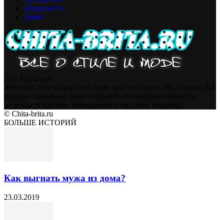
Здоровье
116
Дом
81
Дон Корлеоне
Женский блог к красоте и моде, вкусе и стиле. Мы научим Вас
красиво одеваться, быть стильной, поговорим о женском
здоровье и крепких отношениях и вкусных рецептах
© Chita-brita.ru
БОЛЬШЕ ИСТОРИЙ
Как выгнать мужа из дома?
23.03.2019