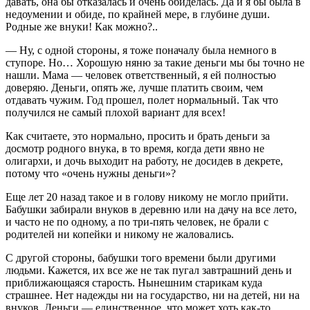
давать, она бы отказалась и очень обиделась. Да и я бы была в
недоумении и обиде, по крайней мере, в глубине души.
Родные же внуки! Как можно?..
— Ну, с одной стороны, я тоже поначалу была немного в
ступоре. Но… Хорошую няню за такие деньги мы бы точно не
нашли. Мама — человек ответственный, я ей полностью
доверяю. Деньги, опять же, лучше платить своим, чем
отдавать чужим. Год прошел, полет нормальный. Так что
получился не самый плохой вариант для всех!
Как считаете, это нормально, просить и брать деньги за
досмотр родного внука, в то время, когда дети явно не
олигархи, и дочь выходит на работу, не досидев в декрете,
потому что «очень нужны деньги»?
Еще лет 20 назад такое и в голову никому не могло прийти.
Бабушки забирали внуков в деревню или на дачу на все лето,
и часто не по одному, а по три-пять человек, не брали с
родителей ни копейки и никому не жаловались.
С другой стороны, бабушки того времени были другими
людьми. Кажется, их все же не так пугал завтрашний день и
приближающаяся старость. Нынешним старикам куда
страшнее. Нет надежды ни на государство, ни на детей, ни на
внуков. Деньги — единственное, что может хоть как-то