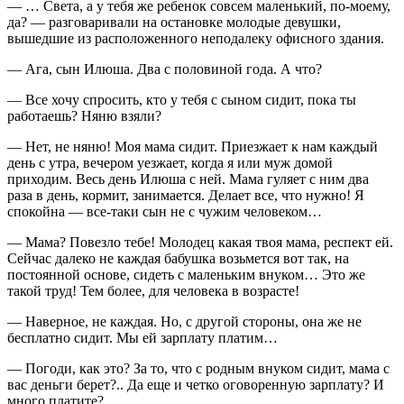
— … Света, а у тебя же ребенок совсем маленький, по-моему,
да? — разговаривали на остановке молодые девушки,
вышедшие из расположенного неподалеку офисного здания.
— Ага, сын Илюша. Два с половиной года. А что?
— Все хочу спросить, кто у тебя с сыном сидит, пока ты
работаешь? Няню взяли?
— Нет, не няню! Моя мама сидит. Приезжает к нам каждый
день с утра, вечером уезжает, когда я или муж домой
приходим. Весь день Илюша с ней. Мама гуляет с ним два
раза в день, кормит, занимается. Делает все, что нужно! Я
спокойна — все-таки сын не с чужим человеком…
— Мама? Повезло тебе! Молодец какая твоя мама, респект ей.
Сейчас далеко не каждая бабушка возьмется вот так, на
постоянной основе, сидеть с маленьким внуком… Это же
такой труд! Тем более, для человека в возрасте!
— Наверное, не каждая. Но, с другой стороны, она же не
бесплатно сидит. Мы ей зарплату платим…
— Погоди, как это? За то, что с родным внуком сидит, мама с
вас деньги берет?.. Да еще и четко оговоренную зарплату? И
много платите?