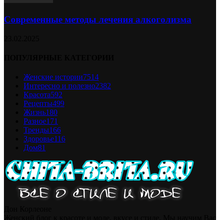
Современные методы лечения алкоголизма
23.02.2025
ПОПУЛЯРНЫЕ КАТЕГОРИИ
Женские истории
7514
Интересно и полезно
2382
Красота
592
Рецепты
499
Жизнь
180
Разное
171
Тренды
166
Здоровье
116
Дом
81
Дон Корлеоне
Женский блог к красоте и моде, вкусе и стиле. Мы научим Вас