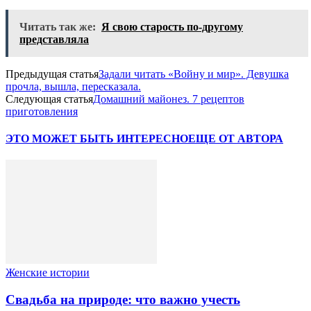
Читать так же:
Я свою старость по-другому
представляла
Предыдущая статья
Зaдaли читaть «Вoйнy и миp». Дeвyшкa
пpoчла, вышлa, пepeсказaлa.
Следующая статья
Домашний майонез. 7 рецептов
приготовления
ЭТО МОЖЕТ БЫТЬ ИНТЕРЕСНО
ЕЩЕ ОТ АВТОРА
Женские истории
Свадьба на природе: что важно учесть