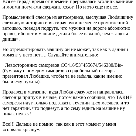
Вся ее тирада время от времени прерывалась всхлипываниями
и моими потугами сдержать хохот. Но и это еще не все.
Промасленный слесарь из автосервиса, выслушав Любашкину
слезливую историю и вытирая руки не менее промасленной
ветошью, поведал подруге, что мужики на дороге абсолютно
правы, ибо нет в машине детали более важной, чем «защита
днища».
Но отремонтировать машину он не может, так как в данный
момент у него нет…. Слушайте внимательно:
«Левосторонних саморезов СС416/53″455674/546388/Bis»
(бумажку с номером саморезов сердобольный слесарь
презентовал Любашке, чтобы та не забыла, какие именно
были ему нужны).
Продавец в магазине, куда Любка сразу же и направилась,
слегонца припух в начале, потом важно сообщил, что ТАКИЕ
саморезы идут только под заказ в течении трех месяцев, и то
нет гарантии, что подвезут, а по сему ездить на машине ну
никак нельзя!
Все!!! Дальше не помню, так как в этот момент у меня
«сорвало крышу».