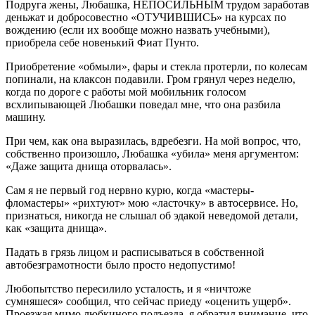
Подруга жены, Любашка, НЕПОСИЛЬНЫМ трудом заработав
деньжат и добросовестно «ОТУЧИВШИСЬ» на курсах по
вождению (если их вообще можно назвать учебными),
приобрела себе новенький Фиат Пунто.
Приобретение «обмыли», фары и стекла протерли, по колесам
попинали, на клаксон подавили. Гром грянул через неделю,
когда по дороге с работы мой мобильник голосом
всхлипывающей Любашки поведал мне, что она разбила
машину.
При чем, как она выразилась, вдребезги. На мой вопрос, что,
собственно произошло, Любашка «убила» меня аргументом:
«Даже защита днища оторвалась».
Сам я не первый год нервно курю, когда «мастеры-
фломастеры» «рихтуют» мою «ласточку» в автосервисе. Но,
признаться, никогда не слышал об эдакой неведомой детали,
как «защита днища».
Падать в грязь лицом и расписываться в собственной
автобезграмотности было просто недопустимо!
Любопытство пересилило усталость, и я «ничтоже
сумняшеся» сообщил, что сейчас приеду «оценить ущерб».
Проезжая мимо любкиного подъезда, я обратил внимание, что