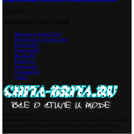
23.02.2025
ПОПУЛЯРНЫЕ КАТЕГОРИИ
Женские истории
7514
Интересно и полезно
2382
Красота
592
Рецепты
499
Жизнь
180
Разное
171
Тренды
166
Здоровье
116
Дом
81
Дон Корлеоне
Женский блог к красоте и моде, вкусе и стиле. Мы научим Вас
красиво одеваться, быть стильной, поговорим о женском
здоровье и крепких отношениях и вкусных рецептах