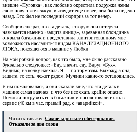
внешне «Пуговка», как любовно окрестила подружка жены
свою новую «тележку», выглядит еще новее, чем была неделю
назад. Это был не последний сюрприз за тот вечер.
Сообщив еще раз, что та деталь, которую она потеряла
называется именно «защита днища», зареванная блондинка
открыла багажник и предоставила заинтригованному мне
возможность насладиться видом КАНАЛИЗАЦИОННОГО
ЛЮКА, покоящегося в машине у Любки.
На мой робкий вопрос, как это было, мне было рассказано
буквально следующее: «Еду, значит, еду. Вдруг «Бух».
Видимо, на кочку наехала. Я — по тормозам. Выхожу, а она,
защита, то есть, лежит рядом. Мужики какие-то остановились.
Я им пожаловалась, а они сказали мне, что эта деталь в
машине самая важная, и что без нее ехать крайне опасно.
Помогли погрузить ее в багажник и посоветовали ехать в
сервис (40 км в час, правый ряд, с «аварийкой».
Читать так же:
Самое короткое собеседование.
Отказали за два слова