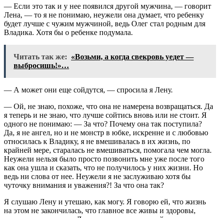
— Если это так и у нее появился другой мужчина, — говорит
Лена, — то я не понимаю, неужели она думает, что ребенку
будет лучше с чужим мужчиной, ведь Олег стал родным для
Владика. Хотя бы о ребенке подумала.
Читать так же:
«Возьми, а когда свекровь уедет —
выбросишь!»…
— А может они еще сойдутся, — спросила я Лену.
— Ой, не знаю, похоже, что она не намерена возвращаться. Да
я теперь и не знаю, что лучше сойтись вновь или не стоит. Я
одного не понимаю: — За что? Почему она так поступила?
Да, я не ангел, но и не монстр в юбке, искренне и с любовью
относилась к Владику, я не вмешивалась в их жизнь, по
крайней мере, старалась не вмешиваться, помогала чем могла.
Неужели нельзя было просто позвонить мне уже после того
как она ушла и сказать, что не получилось у них жизни. Но
ведь ни слова от нее. Неужели я не заслуживаю хотя бы
чуточку внимания и уважения?! За что она так?
Я слушаю Лену и утешаю, как могу. Я говорю ей, что жизнь
на этом не закончилась, что главное все живы и здоровы,