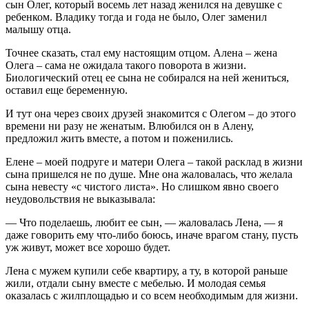
сын Олег, который восемь лет назад женился на девушке с
ребенком. Владику тогда и года не было, Олег заменил
малышу отца.
Точнее сказать, стал ему настоящим отцом. Алена – жена
Олега – сама не ожидала такого поворота в жизни.
Биологический отец ее сына не собирался на ней жениться,
оставил еще беременную.
И тут она через своих друзей знакомится с Олегом – до этого
времени ни разу не женатым. Влюбился он в Алену,
предложил жить вместе, а потом и поженились.
Елене – моей подруге и матери Олега – такой расклад в жизни
сына пришелся не по душе. Мне она жаловалась, что желала
сына невесту «с чистого листа». Но слишком явно своего
неудовольствия не выказывала:
— Что поделаешь, любит ее сын, — жаловалась Лена, — я
даже говорить ему что-либо боюсь, иначе врагом стану, пусть
уж живут, может все хорошо будет.
Лена с мужем купили себе квартиру, а ту, в которой раньше
жили, отдали сыну вместе с мебелью. И молодая семья
оказалась с жилплощадью и со всем необходимым для жизни.