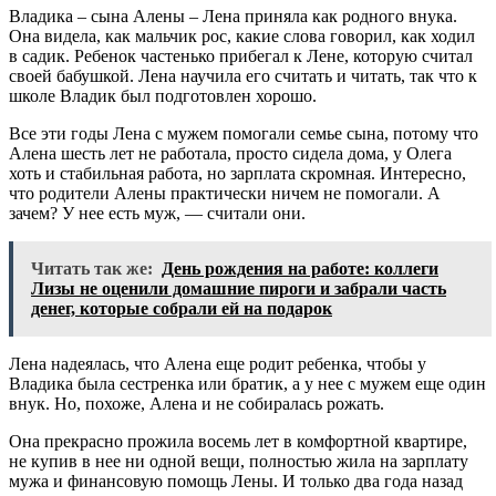
Владика – сына Алены – Лена приняла как родного внука.
Она видела, как мальчик рос, какие слова говорил, как ходил
в садик. Ребенок частенько прибегал к Лене, которую считал
своей бабушкой. Лена научила его считать и читать, так что к
школе Владик был подготовлен хорошо.
Все эти годы Лена с мужем помогали семье сына, потому что
Алена шесть лет не работала, просто сидела дома, у Олега
хоть и стабильная работа, но зарплата скромная. Интересно,
что родители Алены практически ничем не помогали. А
зачем? У нее есть муж, — считали они.
Читать так же:
День рождения на работе: коллеги
Лизы не оценили домашние пироги и забрали часть
денег, которые собрали ей на подарок
Лена надеялась, что Алена еще родит ребенка, чтобы у
Владика была сестренка или братик, а у нее с мужем еще один
внук. Но, похоже, Алена и не собиралась рожать.
Она прекрасно прожила восемь лет в комфортной квартире,
не купив в нее ни одной вещи, полностью жила на зарплату
мужа и финансовую помощь Лены. И только два года назад