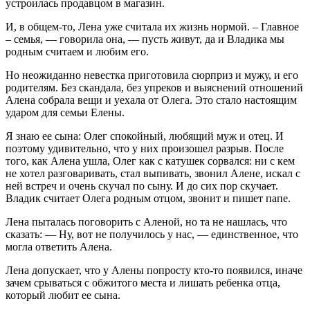
устроилась продавцом в магазин.
И, в общем-то, Лена уже считала их жизнь нормой. – Главное
– семья, — говорила она, — пусть живут, да и Владика мы
родным считаем и любим его.
Но неожиданно невестка приготовила сюрприз и мужу, и его
родителям. Без скандала, без упреков и выяснений отношений
Алена собрала вещи и уехала от Олега. Это стало настоящим
ударом для семьи Елены.
Я знаю ее сына: Олег спокойный, любящий муж и отец. И
поэтому удивительно, что у них произошел разрыв. После
того, как Алена ушла, Олег как с катушек сорвался: ни с кем
не хотел разговаривать, стал выпивать, звонил Алене, искал с
ней встреч и очень скучал по сыну. И до сих пор скучает.
Владик считает Олега родным отцом, звонит и пишет папе.
Лена пыталась поговорить с Аленой, но та не нашлась, что
сказать: — Ну, вот не получилось у нас, — единственное, что
могла ответить Алена.
Лена допускает, что у Алены попросту кто-то появился, иначе
зачем срываться с обжитого места и лишать ребенка отца,
который любит ее сына.