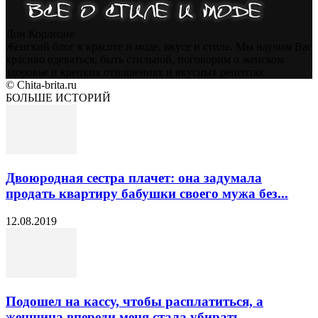
Дон Корлеоне
Женский блог к красоте и моде, вкусе и стиле. Мы научим Вас
красиво одеваться, быть стильной, поговорим о женском
здоровье и крепких отношениях и вкусных рецептах
© Chita-brita.ru
БОЛЬШЕ ИСТОРИЙ
Двоюродная сестра плачет: она задумала
продать квартиру бабушки своего мужа без...
12.08.2019
Подошел на кассу, чтобы расплатиться, а
женщина впереди меня стала убирать...