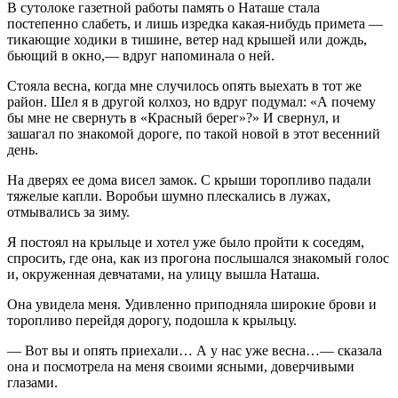
В сутолоке газетной работы память о Наташе стала
постепенно слабеть, и лишь изредка какая-нибудь примета —
тикающие ходики в тишине, ветер над крышей или дождь,
бьющий в окно,— вдруг напоминала о ней.
Стояла весна, когда мне случилось опять выехать в тот же
район. Шел я в другой колхоз, но вдруг подумал: «А почему
бы мне не свернуть в «Красный берег»?» И свернул, и
зашагал по знакомой дороге, по такой новой в этот весенний
день.
На дверях ее дома висел замок. С крыши торопливо падали
тяжелые капли. Воробьи шумно плескались в лужах,
отмывались за зиму.
Я постоял на крыльце и хотел уже было пройти к соседям,
спросить, где она, как из прогона послышался знакомый голос
и, окруженная девчатами, на улицу вышла Наташа.
Она увидела меня. Удивленно приподняла широкие брови и
торопливо перейдя дорогу, подошла к крыльцу.
— Вот вы и опять приехали… А у нас уже весна…— сказала
она и посмотрела на меня своими ясными, доверчивыми
глазами.