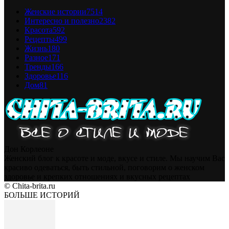
Женские истории
7514
Интересно и полезно
2382
Красота
592
Рецепты
499
Жизнь
180
Разное
171
Тренды
166
Здоровье
116
Дом
81
Дон Корлеоне
Женский блог к красоте и моде, вкусе и стиле. Мы научим Вас
красиво одеваться, быть стильной, поговорим о женском
здоровье и крепких отношениях и вкусных рецептах
© Chita-brita.ru
БОЛЬШЕ ИСТОРИЙ