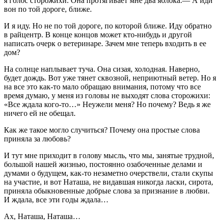
я голос сторожихи. Она протягивает мне два яблока.— А иди
вон по той дороге, ближе.
И я иду. Но не по той дороге, по которой ближе. Иду обратно
в райцентр. В конце концов может кто-нибудь и другой
написать очерк о ветеринаре. Зачем мне теперь входить в ее
дом?
На солнце наплывает туча. Она сизая, холодная. Наверно,
будет дождь. Вот уже тянет сквозной, неприютный ветер. Но я
на все это как-то мало обращаю внимания, потому что все
время думаю, у меня из головы не выходят слова сторожихи:
«Все ждала кого-то…» Неужели меня? Но почему? Ведь я же
ничего ей не обещал.
Как же такое могло случиться? Почему она простые слова
приняла за любовь?
И тут мне приходит в голову мысль, что мы, занятые трудной,
большой нашей жизнью, постоянно озабоченные делами и
думами о будущем, как-то незаметно очерствели, стали скупы
на участие, и вот Наташа, не видавшая никогда ласки, сирота,
приняла обыкновенные добрые слова за признание в любви.
И ждала, все эти годы ждала…
Ах, Наташа, Наташа…