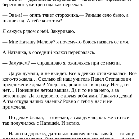
берег» вот уже три года как переехал.
— Эва-а! — опять тянет сторожиха.— Раньше село было, а
нынче сад. А тебе кого там?
Я сажусь рядом с ней. Закуриваю.
— Мне Наташу Малову? я почему-то боюсь назвать ее имя.
А Наташка, в соседний колхоз перебралась.
— Замужем? — спрашиваю я, оживляясь при ее имени.
— Да уж думали, и не выйдет. Все в девках отсиживалась. Все
кого-то ждала… Сколько ей наш учитель Павел Степанович
предложение делал! Уперлась, ровно кол в ограду. Нет да и
нет… Нонешним летом вышла. Да и то не за него, а за
ветеринара. Да за вдового, с двумя ребятами. Такая-то девка!
А ты откуда наших знаешь? Ровно я тебя у нас и не
примечала.
— По делам бывал,— отвечаю, а сам думаю, как же это все
так получилось с Наташей. И встаю.
— Ha-ко на дорожку, да только никому не сказывай,— слышу