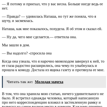
— Я потому и приехал, что у вас весна. Больше нигде ведь ее
нет.
— Правда? — удивилась Наташа, но тут же поняла, что я
шучу, и засмеялась.
Наташа, как мне показалось, похудела. Я об этом и сказал ей.
— Ну да, чего мне сделается.— ответила она.
Мы зашли в дом.
— Вы надолго? -спросила она
Когда она узнала, что я нарочно мимоходом завернул к ней, то
ее глаза радостно расширились, она чему-то улыбнулась и
прошла к комоду. Достала из ящика газету и протянула ее мне.
Читать так же:
Молодая мачеха
В том, что она хранила мою статью, ничего удивительного не
было. Я встретил однажды человека, который написанную
про него корреспонденцию вложил в застекленную рамку и
вывесил на самое видное место в комнате. Каждому приятно,