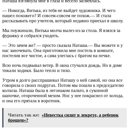
Наташа взглянула мне в глаза и весело засмеялась.
— Никогда, Витька, из тебя не выйдет художника. И чего
нашел похожего? И совсем-совсем не похож.— И стала
рассказывать про учителя, который недавно приехал в школу.
Мы поужинали, Витька молча вылез из-за стола. Я взялся за
фуражку и собрался уходить.
— Это зачем же? — просто сказала Наташа.— Вы можете и у
нас заночевать. Она приготовила мне постель в комнате,
постелив все чистое, а сама улеглась с братом на печке.
Всю ночь подвывал ветер. В окна стучался дождь. Но в доме
тикали ходики. Было тепло и тихо.
Утром я долго расспрашивал Наташу о ней самой, но она все
говорила о своих подругах. Потом мы пошли к председателю
колхоза. Наташа была в легоньком пальто, в суконной
шапочке, отороченной мехом. Нос у нее покраснел от холода,
и она его прятала в воротник.
Читать так же:
«Невестка сидит в декрете, а ребенок
брошен»?