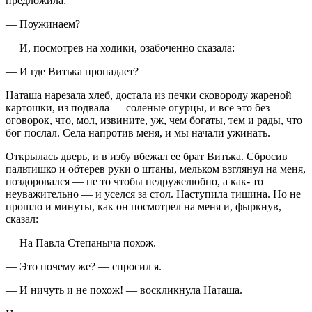
предложила:
— Поужинаем?
— И, посмотрев на ходики, озабоченно сказала:
— И где Витька пропадает?
Наташа нарезала хлеб, достала из печки сковороду жареной
картошки, из подвала — соленые огурцы, и все это без
оговорок, что, мол, извините, уж, чем богаты, тем и рады, что
бог послал. Села напротив меня, и мы начали ужинать.
Открылась дверь, и в избу вбежал ее брат Витька. Сбросив
пальтишко и обтерев руки о штаны, мельком взглянул на меня,
поздоровался — не то чтобы недружелюбно, а как- то
неуважительно — и уселся за стол. Наступила тишина. Но не
прошло и минуты, как он посмотрел на меня и, фыркнув,
сказал:
— На Павла Степаныча похож.
— Это почему же? — спросил я.
— И ничуть и не похож! — воскликнула Наташа.