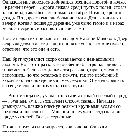
Однажды мне довелось добираться осенней дорогой в колхоз
«Красный берег». Дорога лежала среди пустых полей, стояла
та тишина, какая бывает только в октябре. Помню, кропил
дождь. По дороге темнели большие лужи. День клонился к
вечеру. Когда я дошел до деревни, уже было темно и в избах
мерцал неяркий, красноватый свет ламп.
После недолгих поисков я нашел дом Наташи Маловой. Дверь
открыла девушка лет двадцати и, выслушав, кто мне нужен,
ответила, что это она и есть.
Наш брат журналист скоро осваивается с незнакомыми
людьми. Но в этот раз как-то особенно быстро наладилось
знакомство. С чего тогда начался разговор, право, трудно
вспомнить, но что осталось в памяти, так это необычный,
какой-то очень доверчивый смех девушки. Я хотел слышать
его еще и еще и поэтому старался шутить.
— Вот никогда не думала, что в газетах такой веселый народ,
— грудным, чуть глуховатым голосом сказала Наташа и
улыбнулась, влажно блеснув белыми крупными зубами со
щелочкой посредине.— Мне они почему-то всегда казались
вроде учителей. Всегда серьезные.
Наташа помолчала и запросто, как говорят близким,