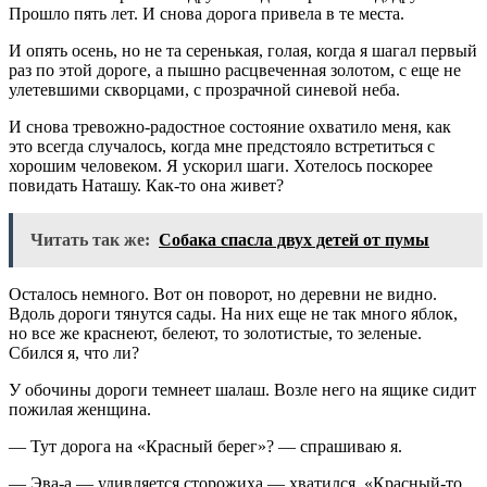
Прошло пять лет. И снова дорога привела в те места.
И опять осень, но не та серенькая, голая, когда я шагал первый
раз по этой дороге, а пышно расцвеченная золотом, с еще не
улетевшими скворцами, с прозрачной синевой неба.
И снова тревожно-радостное состояние охватило меня, как
это всегда случалось, когда мне предстояло встретиться с
хорошим человеком. Я ускорил шаги. Хотелось поскорее
повидать Наташу. Как-то она живет?
Читать так же:
Собака спасла двух детей от пумы
Осталось немного. Вот он поворот, но деревни не видно.
Вдоль дороги тянутся сады. На них еще не так много яблок,
но все же краснеют, белеют, то золотистые, то зеленые.
Сбился я, что ли?
У обочины дороги темнеет шалаш. Возле него на ящике сидит
пожилая женщина.
— Тут дорога на «Красный берег»? — спрашиваю я.
— Эва-а,— удивляется сторожиха,— хватился. «Красный-то