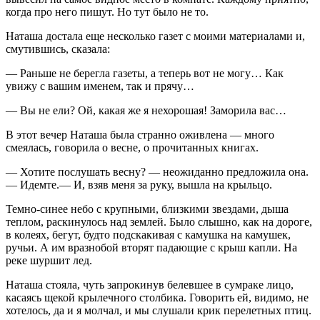
когда про него пишут. Но тут было не то.
Наташа достала еще несколько газет с моими материалами и,
смутившись, сказала:
— Раньше не берегла газеты, а теперь вот не могу… Как
увижу с вашим именем, так и прячу…
— Вы не ели? Ой, какая же я нехорошая! Заморила вас…
В этот вечер Наташа была странно оживлена — много
смеялась, говорила о весне, о прочитанных книгах.
— Хотите послушать весну? — неожиданно предложила она.
— Идемте.— И, взяв меня за руку, вышла на крыльцо.
Темно-синее небо с крупными, близкими звездами, дыша
теплом, раскинулось над землей. Было слышно, как на дороге,
в колеях, бегут, будто подскакивая с камушка на камушек,
ручьи. А им вразнобой вторят падающие с крыш капли. На
реке шуршит лед.
Наташа стояла, чуть запрокинув белевшее в сумраке лицо,
касаясь щекой крылечного столбика. Говорить ей, видимо, не
хотелось, да и я молчал, и мы слушали крик перелетных птиц.