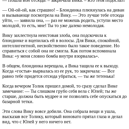
— Пошла вон отсюда! – закричала Вика. – Кто тебя подослал?
— Ой-ой-ой, как страшно! – Блондинка плюхнулась на диван
и вызывающе посмотрела на Вику. — Это лучше тебе отсюда
уйти, — заявила она, — раз не можешь родить, уступи место
молодой, то есть, мне! Ты то уже далеко немолодая.
Вику захлестнула неистовая злоба, она подскочила к
блондинке и вцепилась ей в волосы. Для Вики, спокойной,
интеллигентной, несвойственно было такое поведение. Но
справиться с собой она не смогла. Как потом вспоминала
Вика: «у меня словно бомба внутри взорвалась».
В общем, блондинка верещала, а Вика тащила ее к выходу.
Когда «гостья» вырвалась из ее рук, то закричала: — Все
равно тебе придется отсюда убраться, — ты же тетенька!
Когда вечером Толик пришел домой, то сразу сделал Вике
замечание: — Ты слишком грубо себя вела с Юлей; ты же
старше, должна быть мудрее и не позволять себе опускаться до
базарной тетки.
Эти слова Вику вовсе добили. Она собрала вещи и ушла,
высказав все Толику, который виновато прятал глаза и делал
вид, что с Юлей у него ничего нет.