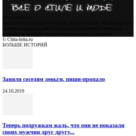
Дон Корлеоне
Женский блог к красоте и моде, вкусе и стиле. Мы научим Вас
красиво одеваться, быть стильной, поговорим о женском
здоровье и крепких отношениях и вкусных рецептах
© Chita-brita.ru
БОЛЬШЕ ИСТОРИЙ
Заняли соседям деньги, пиши-пропало
24.10.2019
Теперь подружкам жаль, что они не показали
своих мужчин друг другу...