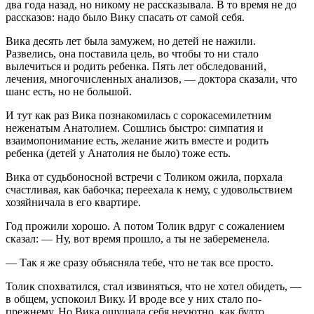
два года назад, но никому не рассказывала. В то время не до
рассказов: надо было Вику спасать от самой себя.
Вика десять лет была замужем, но детей не нажили.
Развелись, она поставила цель, во чтобы то ни стало
вылечиться и родить ребенка. Пять лет обследований,
лечения, многочисленных анализов, — доктора сказали, что
шанс есть, но не большой.
И тут как раз Вика познакомилась с сорокасемилетним
неженатым Анатолием. Сошлись быстро: симпатия и
взаимопонимание есть, желание жить вместе и родить
ребенка (детей у Анатолия не было) тоже есть.
Вика от судьбоносной встречи с Толиком ожила, порхала
счастливая, как бабочка; переехала к нему, с удовольствием
хозяйничала в его квартире.
Год прожили хорошо. А потом Толик вдруг с сожалением
сказал: — Ну, вот время прошло, а ты не забеременела.
— Так я же сразу объясняла тебе, что не так все просто.
Толик спохватился, стал извиняться, что не хотел обидеть, —
в общем, успокоил Вику. И вроде все у них стало по-
прежнему. Но Вика ощущала себя неуютно, как будто