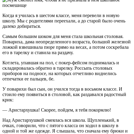
Когда я училась в шестом классе, меня перевели в новую
школу. Мы с родителями переехали, а до старой было очень
далеко добираться.
Самым большим шоком для меня стала школьная столовая.
Повариха, дама неопределенного возраста, большой железной
ложкой взвешивала пюре прямо на весах, а потом соскребала
его в тарелку и ставила на раздачу.
Котлета, упавшая на пол, с покер-фейсом поднималась и
складировалась обратно в тарелку. Россыпь столовых
приборов на подносе, на которых отчетливо виднелись
отпечатки ее пальцев, бе.
У поварихи был сын, он учился тогда в восьмом классе. И
стоило ему появиться в столовой, как раздавался радостный
крик:
— Аристархушка! Скорее, пойдем, я тебя покормлю!
Над Аристархушкой смеялась вся школа. Щупленький, в
очках, говорили, что с пятого класса он ходил в школу в
одной и той же одежде. Я слышала, что сначала ему брюки и