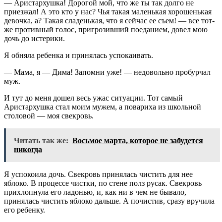
— Аристархушка! Дорогой мой, что же ты так долго не
приезжал! А это кто у нас? Чья такая маленькая хорошенькая
девочка, а? Такая сладенькая, что я сейчас ее съем! — все тот-
же противный голос, пригрозивший поеданием, довел мою
дочь до истерики.
Я обняла ребенка и принялась успокаивать.
— Мама, я — Дима! Запомни уже! — недовольно пробурчал
муж.
И тут до меня дошел весь ужас ситуации. Тот самый
Аристархушка стал моим мужем, а повариха из школьной
столовой — моя свекровь.
Читать так же:
Восьмое марта, которое не забудется
никогда
Я успокоила дочь. Свекровь принялась чистить для нее
яблоко. В процессе чистки, по стене полз русак. Свекровь
прихлопнула его ладонью, и, как ни в чем не бывало,
принялась чистить яблоко дальше. А почистив, сразу вручила
его ребенку.