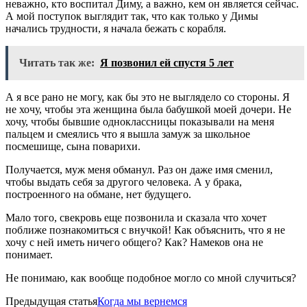
неважно, кто воспитал Диму, а важно, кем он является сейчас.
А мой поступок выглядит так, что как только у Димы
начались трудности, я начала бежать с корабля.
Читать так же:
Я позвонил ей спустя 5 лет
А я все рано не могу, как бы это не выглядело со стороны. Я
не хочу, чтобы эта женщина была бабушкой моей дочери. Не
хочу, чтобы бывшие одноклассницы показывали на меня
пальцем и смеялись что я вышла замуж за школьное
посмешище, сына поварихи.
Получается, муж меня обманул. Раз он даже имя сменил,
чтобы выдать себя за другого человека. А у брака,
построенного на обмане, нет будущего.
Мало того, свекровь еще позвонила и сказала что хочет
поближе познакомиться с внучкой! Как объяснить, что я не
хочу с ней иметь ничего общего? Как? Намеков она не
понимает.
Не понимаю, как вообще подобное могло со мной случиться?
Предыдущая статья
Когда мы вернемся