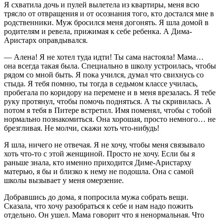
Я схватила дочь и пулей вылетела из квартиры, меня всю
трясло от отвращения и от осознания того, кто достался мне в
родственники. Муж бросился меня догонять. Я шла домой в
родителям и ревела, прижимая к себе ребенка. А Дима-
Аристарх оправдывался.
— Алена! Я не хотел туда идти! Ты сама настояла! Мама…
она всегда такая была. Специально в школу устроилась, чтобы
рядом со мной быть. Я пока учился, думал что свихнусь со
стыда. Я тебя помню, ты тогда в седьмом классе училась,
пробегала по коридору на перемене и в меня врезалась. Я тебе
руку протянул, чтобы помочь подняться. А ты скривилась. А
потом я тебя в Питере встретил. Имя поменял, чтобы с тобой
нормально познакомиться. Она хорошая, просто немного… не
брезгливая. Не молчи, скажи хоть что-нибудь!
Я шла, ничего не отвечая. Я не хочу, чтобы меня связывало
хоть что-то с этой женщиной. Просто не хочу. Если бы я
раньше знала, кто именно приходится Диме-Аристарху
матерью, я бы и близко к нему не подошла. Она с самой
школы вызывает у меня омерзение.
Добравшись до дома, я попросила мужа собрать вещи.
Сказала, что хочу разобраться к себе и нам надо пожить
отдельно. Он ушел. Мама говорит что я ненормальная. Что