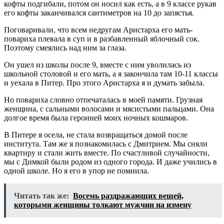
кофты подгибали, потом он носил как есть, а в 9 классе рукав
его кофты заканчивался сантиметров на 10 до запястья.
Поговаривали, что всем недругам Аристарха его мать-
повариха плевала в суп и в разбавленный яблочный сок.
Поэтому смеялись над ним за глаза.
Он ушел из школы после 9, вместе с ним уволилась из
школьной столовой и его мать, а я закончила там 10-11 классы
и уехала в Питер. Про этого Аристарха я и думать забыла.
Но повариха словно отпечаталась в моей памяти. Грузная
женщина, с сальными волосами и мясистыми пальцами. Она
долгое время была героиней моих ночных кошмаров.
В Питере я осела, не стала возвращаться домой после
института. Там же я познакомилась с Дмитрием. Мы сняли
квартиру и стали жить вместе. По счастливой случайности,
мы с Димкой были родом из одного города. И даже учились в
одной школе. Но я его в упор не помнила.
Читать так же:
Восемь раздражающих вещей,
которыми женщины толкают мужчин на измену