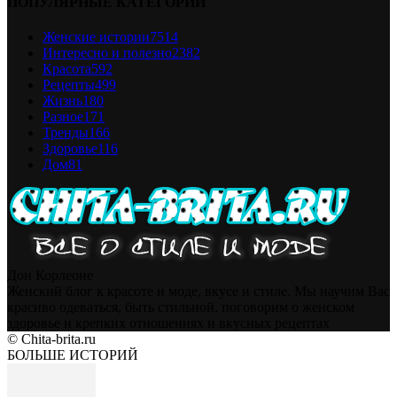
ПОПУЛЯРНЫЕ КАТЕГОРИИ
Женские истории
7514
Интересно и полезно
2382
Красота
592
Рецепты
499
Жизнь
180
Разное
171
Тренды
166
Здоровье
116
Дом
81
Дон Корлеоне
Женский блог к красоте и моде, вкусе и стиле. Мы научим Вас
красиво одеваться, быть стильной, поговорим о женском
здоровье и крепких отношениях и вкусных рецептах
© Chita-brita.ru
БОЛЬШЕ ИСТОРИЙ