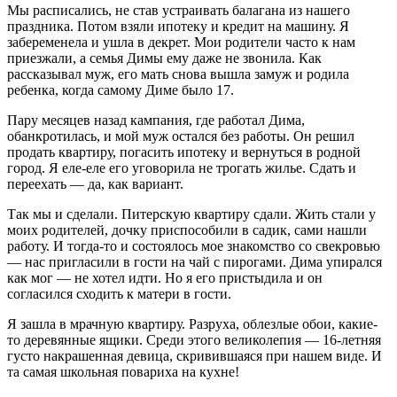
Мы расписались, не став устраивать балагана из нашего
праздника. Потом взяли ипотеку и кредит на машину. Я
забеременела и ушла в декрет. Мои родители часто к нам
приезжали, а семья Димы ему даже не звонила. Как
рассказывал муж, его мать снова вышла замуж и родила
ребенка, когда самому Диме было 17.
Пару месяцев назад кампания, где работал Дима,
обанкротилась, и мой муж остался без работы. Он решил
продать квартиру, погасить ипотеку и вернуться в родной
город. Я еле-еле его уговорила не трогать жилье. Сдать и
переехать — да, как вариант.
Так мы и сделали. Питерскую квартиру сдали. Жить стали у
моих родителей, дочку приспособили в садик, сами нашли
работу. И тогда-то и состоялось мое знакомство со свекровью
— нас пригласили в гости на чай с пирогами. Дима упирался
как мог — не хотел идти. Но я его пристыдила и он
согласился сходить к матери в гости.
Я зашла в мрачную квартиру. Разруха, облезлые обои, какие-
то деревянные ящики. Среди этого великолепия — 16-летняя
густо накрашенная девица, скривившаяся при нашем виде. И
та самая школьная повариха на кухне!