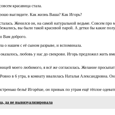
совсем красавица стала.
орошо выглядите. Как жизнь Ваша? Как Игорь?
талась. Женился он, на самой натуральной ведьме. Совсем про ма
азбежались, вы были такой красивой парой. А детки бы какие пол
о Вам доброго.
ла о нашем с её сыном разрыве, и вспоминала.
к оказалось, любовь у нас до свекрови. Игорь предложил жить вм
ницей моего любимого, я всё же согласилась. Желание просыпать
Ровно в 6 утра, в комнату ввалилась Наталья Александровна. Она
стренько бельё Игорёше, он привык по утрам ещё тёплое одеват
а, да не вывизуализировала