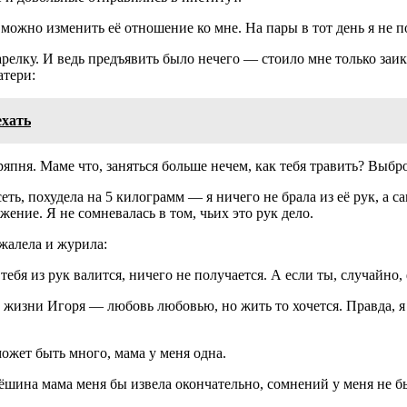
можно изменить её отношение ко мне. На пары в тот день я не по
арелку. И ведь предъявить было нечего — стоило мне только заик
атери:
ехать
ряпня. Маме что, заняться больше нечем, как тебя травить? Выбр
сеть, похудела на 5 килограмм — я ничего не брала из её рук, а
ение. Я не сомневалась в том, чьих это рук дело.
жалела и журила:
тебя из рук валится, ничего не получается. А если ты, случайн
 жизни Игоря — любовь любовью, но жить то хочется. Правда, я 
ожет быть много, мама у меня одна.
рёшина мама меня бы извела окончательно, сомнений у меня не б