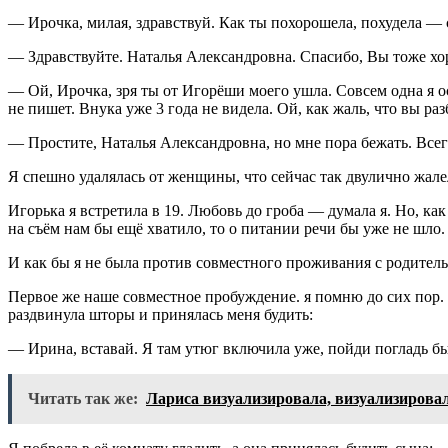
— Ирочка, милая, здравствуй. Как ты похорошела, похудела — 
— Здравствуйте. Наталья Александровна. Спасибо, Вы тоже х
— Ой, Ирочка, зря ты от Игорёши моего ушла. Совсем одна я ос
не пишет. Внука уже 3 года не видела. Ой, как жаль, что вы р
— Простите, Наталья Александровна, но мне пора бежать. Всег
Я спешно удалялась от женщины, что сейчас так двулично жале
Игорька я встретила в 19. Любовь до гроба — думала я. Но, ка
на съём нам бы ещё хватило, то о питании речи бы уже не шло.
И как бы я не была против совместного проживания с родитель
Первое же наше совместное пробуждение. я помню до сих пор. 
раздвинула шторы и принялась меня будить:
— Ирина, вставай. Я там утюг включила уже, пойди погладь бы
Читать так же:
Лариса визуализировала, визуализировал