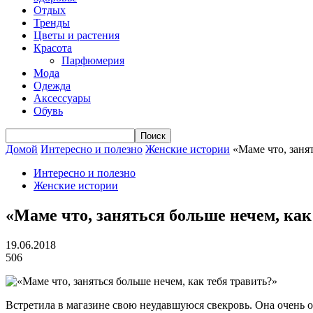
Отдых
Тренды
Цветы и растения
Красота
Парфюмерия
Мода
Одежда
Аксессуары
Обувь
Домой
Интересно и полезно
Женские истории
«Маме что, занят
Интересно и полезно
Женские истории
«Маме что, заняться больше нечем, как
19.06.2018
506
Встретила в магазине свою неудавшуюся свекровь. Она очень ос