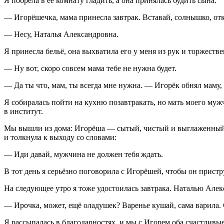
Я побрела в её комнату гладить, а она принялась будить сына:
— Игорёшечка, мама принесла завтрак. Вставай, солнышко, отк
— Несу, Наталья Александровна.
Я принесла бельё, она выхватила его у меня из рук и торжеств
— Ну вот, скоро совсем мама тебе не нужна будет.
— Да ты что, мам, ты всегда мне нужна. — Игорёк обнял маму, 
Я собиралась пойти на кухню позавтракать, но мать моего мужч
в институт.
Мы вышли из дома: Игорёша — сытый, чистый и выглаженный, и
и толкнула к выходу со словами:
— Иди давай, мужчина не должен тебя ждать.
В тот день я серьёзно поговорила с Игорёшей, чтобы он прист
На следующее утро я тоже удостоилась завтрака. Наталью Алек
— Ирочка, может, ещё оладушек? Варенье кушай, сама варила. 
Я рассыпалась в благодарностях, и мы с Игорем оба счастливы