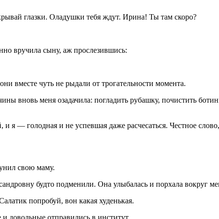
рывай глазки. Оладушки тебя ждут. Ирина! Ты там скоро?
енно вручила сыну, аж прослезившись:
они вместе чуть не рыдали от трогательности момента.
ины вновь меня озадачила: погладить рубашку, почистить ботинк
 я — голодная и не успевшая даже расчесаться. Честное слово,
рунил свою маму.
сандровну будто подменили. Она улыбалась и порхала вокруг ме
Салатик попробуй, вон какая худенькая.
е и довольные отправились в институт.