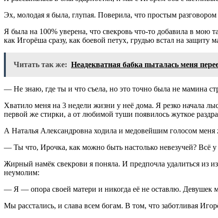
Эх, молодая я была, глупая. Поверила, что простым разговором 
Я была на 100% уверена, что свекровь что-то добавила в мою т
как Игорёша сразу, как боевой петух, грудью встал на защиту м
Читать так же:
Неадекватная бабка пыталась меня пере
— Не знаю, где ты и что съела, но это точно была не мамина ст
Хватило меня на 3 недели жизни у неё дома. Я резко начала лы
первой же стирки, а от любимой туши появилось жуткое раздраж
А Наталья Александровна ходила и медовейшим голосом меня 
— Ты что, Ирочка, как можно быть настолько невезучей? Всё у 
Жирный намёк свекрови я поняла. И предпочла удалиться из из
неумолим:
— Я — опора своей матери и никогда её не оставлю. Девушек м
Мы расстались, и слава всем богам. В том, что заботливая Иго