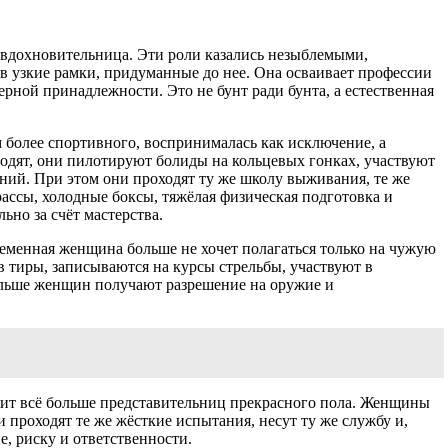
 вдохновительница. Эти роли казались незыблемыми,
в узкие рамки, придуманные до нее. Она осваивает профессии
ерной принадлежности. Это не бунт ради бунта, а естественная
м более спортивного, воспринималась как исключение, а
одят, они пилотируют болиды на кольцевых гонках, участвуют
ний. При этом они проходят ту же школу выживания, те же
ассы, холодные боксы, тяжёлая физическая подготовка и
ьно за счёт мастерства.
еменная женщина больше не хочет полагаться только на чужую
в тиры, записываются на курсы стрельбы, участвуют в
 больше женщин получают разрешение на оружие и
жит всё больше представительниц прекрасного пола. Женщины
проходят те же жёсткие испытания, несут ту же службу и,
е, риску и ответственности.