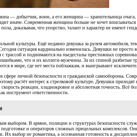
жчина — добытчик, воин, а его женщина — хранительница очага,
ядит иначе. Современная женщина больше не хочет вписываться 
пола, доказывая, что упорство, талант и характер не имеют генд
бильной культуры. Ещё недавно девушка за рулем автомобиля, те
егодня ситуация кардинально изменилась. Девушки не просто в
я с трассой и поднимаются на пьедесталы престижных соревнова
ошибками, что и их коллеги-мужчины. За их спиной разбитые тр
ются в мире, где нет места поблажкам, и выигрывают исключител
 в сфере личной безопасности и гражданской самообороны. Совр
этому растёт интерес к стрелковой культуре. Девушки приходят 
, а скорость реакции, хладнокровие и абсолютная точность. Всё
как инструмент ответственности.
а
ым выбором. В армии, полиции и структурах безопасности слу
 подготовке и операторов сложных прицельных комплексов. Они 
и. Их выбор не романтика, а осознанная готовность к дисциплин