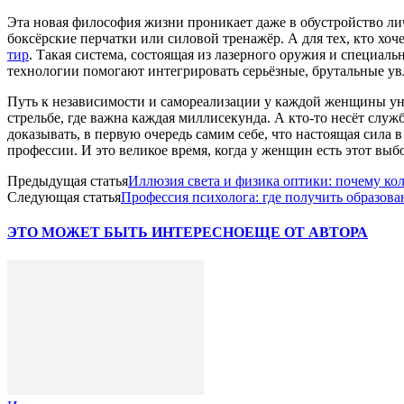
Эта новая философия жизни проникает даже в обустройство лич
боксёрские перчатки или силовой тренажёр. А для тех, кто хо
тир
. Такая система, состоящая из лазерного оружия и специаль
технологии помогают интегрировать серьёзные, брутальные у
Путь к независимости и самореализации у каждой женщины уни
стрельбе, где важна каждая миллисекунда. А кто-то несёт служ
доказывать, в первую очередь самим себе, что настоящая сила
профессии. И это великое время, когда у женщин есть этот выб
Предыдущая статья
Иллюзия света и физика оптики: почему кол
Следующая статья
Профессия психолога: где получить образова
ЭТО МОЖЕТ БЫТЬ ИНТЕРЕСНО
ЕЩЕ ОТ АВТОРА