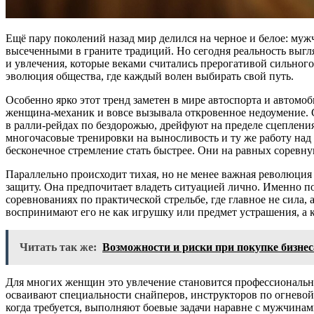
Ещё пару поколений назад мир делился на черное и белое: му
высеченными в граните традиций. Но сегодня реальность выгл
и увлечения, которые веками считались прерогативой сильного 
эволюция общества, где каждый волен выбирать свой путь.
Особенно ярко этот тренд заметен в мире автоспорта и автомо
женщина-механик и вовсе вызывала откровенное недоумение. С
в ралли-рейдах по бездорожью, дрейфуют на пределе сцеплени
многочасовые тренировки на выносливость и ту же работу над 
бесконечное стремление стать быстрее. Они на равных соревну
Параллельно происходит тихая, но не менее важная революция
защиту. Она предпочитает владеть ситуацией лично. Именно по
соревнованиях по практической стрельбе, где главное не сила
воспринимают его не как игрушку или предмет устрашения, а 
Читать так же:
Возможности и риски при покупке бизнес
Для многих женщин это увлечение становится профессиональн
осваивают специальности снайперов, инструкторов по огневой
когда требуется, выполняют боевые задачи наравне с мужчинам