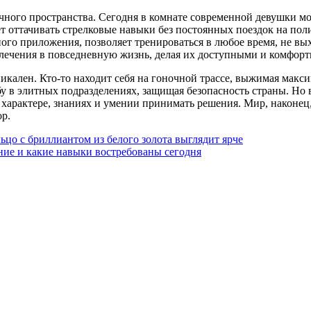
ного пространства. Сегодня в комнате современной девушки мож
чет оттачивать стрелковые навыки без постоянных поездок на п
ного приложения, позволяет тренироваться в любое время, не вы
влечения в повседневную жизнь, делая их доступными и комфор
кален. Кто-то находит себя на гоночной трассе, выжимая макси
бу в элитных подразделениях, защищая безопасность страны. Но 
 в характере, знаниях и умении принимать решения. Мир, наконе
ор.
ьцо с бриллиантом из белого золота выглядит ярче
ние и какие навыки востребованы сегодня