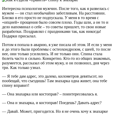
Интересна психология мужчин. После того, как я развелась с
мужем — он стал необычайно заботливым. На расстоянии.
Близко я его просто не подпускала. У меня в то время с
«опцией» прощения было совсем плохо. Годы шли, а он то и
дело напоминал о себе – то советы пришлет, то свои новые
разработки. Поздравлял с праздниками так, как никогда!
Подарки присылал.
Потом я попала в аварию, я уже писала об этом. И если у меня
и до этого были проблемы с остеохондрозом, с шеей, то после
нее, они только усилились. И не только они. Спина стала
болеть часто и сильно. Конкретно. Кто-то из общих знакомых,
разумеется, рассказал об этом мужу, и он позвонил, дня через
три. Как только узнал.
— Я тебе дам адрес, это далеко, километров девятьсот, но
пообещай, что съездишь! Там знахарка одна живет, она тебе
спину вправит!
— Она знахарка или костоправ? – поинтересовалась я.
— Она и знахарка, и костоправ! Поедешь? Давать адрес?
— Давай. Может, пригодится. Но я не очень хочу к знахарке