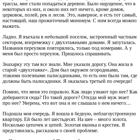
трассы, мне стали попадаться деревни. Было ощущение, что в
некоторых из них, и около них нет ничего, кроме домов,
церковок, полей, рек и лесов. Это, наверное, и есть тот самый,
настоящий, наш прожиточный минимум. С ним всегда можно
выжить.
Ладно. Я въехала в небольшой поселок, застроенный частным
сектором, вперемежку с двухэтажными домами. Я запуталась.
Названия переулков повторялись, только под номерами. А у
меня был просто переулок. Пришлось спрашивать.
Знахарку эту там все знали. Мне указали дорогу. Она жила в
старой «двухэтажке». Дом был окружен огородиками,
этакими полезными палисадниками, то есть они были там, где
должны быть палисадники. Я оказалась третьей по очереди!
Помню, что меня это поразило. Как люди узнают про нее? Как
добираются сюда? По такой дороге? Откуда мой муж знает
про нее? Уверена, что вот она и не слышала о нем ничего…
Подошла моя очередь. Я вошла в бедную, неблагоустроенную
квартиру. Ей было лет шестьдесят. На шее – много золота.
Несколько цепочек и цепей. Золотая иконка и крестик. Я
представилась, рассказала о своей проблеме.