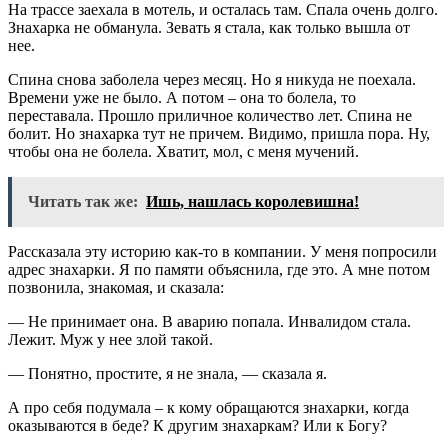
На трассе заехала в мотель, и осталась там. Спала очень долго.
Знахарка не обманула. Зевать я стала, как только вышла от
нее.
Спина снова заболела через месяц. Но я никуда не поехала.
Времени уже не было. А потом – она то болела, то
переставала. Прошло приличное количество лет. Спина не
болит. Но знахарка тут не причем. Видимо, пришла пора. Ну,
чтобы она не болела. Хватит, мол, с меня мучений.
Читать так же:
Ишь, нашлась королевишна!
Рассказала эту историю как-то в компании. У меня попросили
адрес знахарки. Я по памяти объяснила, где это. А мне потом
позвонила, знакомая, и сказала:
— Не принимает она. В аварию попала. Инвалидом стала.
Лежит. Муж у нее злой такой.
— Понятно, простите, я не знала, — сказала я.
А про себя подумала – к кому обращаются знахарки, когда
оказываются в беде? К другим знахаркам? Или к Богу?