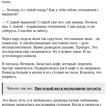
ехать.
— Хочешь, я с тобой поеду? Как у тебя сейчас отношения с
машиной?
— С какой машиной? Старой уже нет, сам знаешь. Почила
она. С новой – нормальные отношения. Сама доеду, если
соберусь. Спасибо за заботу.
Через пару недель меня так скрутило, что никакие мази – не
помогали. А обезболивающие постоянно пить – дело
бесперспективное. Врачи разводили руками. Пройдет. Это
последствия еще сказываются. Ну и всякое такое. И на
остеохондроз кивали.
Я поехала. Вечером. Запаслась кофе, который, впрочем,
быстро закончился. Подкреплялась им в кафе и на заправках.
Никогда больше в жизни я его столько не пила. Казалось, что
взорвусь.
Читать так же:
Про чужой воз и молчаливую трусость
Это было лето, и я любовалась среднерусскими пейзажами,
которые окрасились восходящим солнцем. Когда я свернула с