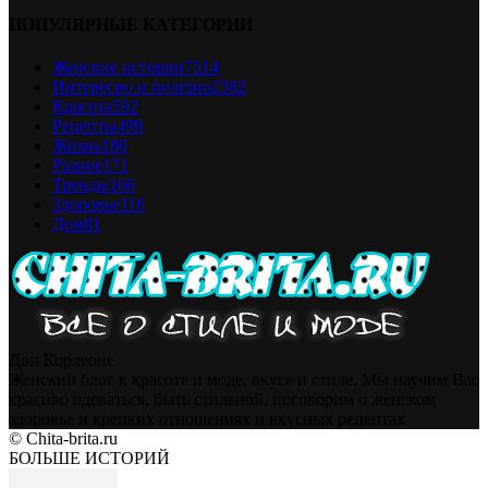
ПОПУЛЯРНЫЕ КАТЕГОРИИ
Женские истории
7514
Интересно и полезно
2382
Красота
592
Рецепты
499
Жизнь
180
Разное
171
Тренды
166
Здоровье
116
Дом
81
Дон Корлеоне
Женский блог к красоте и моде, вкусе и стиле. Мы научим Вас
красиво одеваться, быть стильной, поговорим о женском
здоровье и крепких отношениях и вкусных рецептах
© Chita-brita.ru
БОЛЬШЕ ИСТОРИЙ