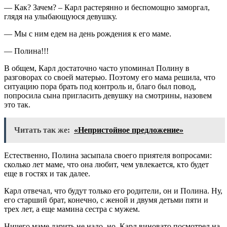
— Как? Зачем? – Карл растерянно и беспомощно заморгал,
глядя на улыбающуюся девушку.
— Мы с ним едем на день рождения к его маме.
— Полина!!!
В общем, Карл достаточно часто упоминал Полину в
разговорах со своей матерью. Поэтому его мама решила, что
ситуацию пора брать под контроль и, благо был повод,
попросила сына пригласить девушку на смотрины, назовем
это так.
Читать так же:
«Непристойное предложение»
Естественно, Полина засыпала своего приятеля вопросами:
сколько лет маме, что она любит, чем увлекается, кто будет
еще в гостях и так далее.
Карл отвечал, что будут только его родители, он и Полина. Ну,
его старший брат, конечно, с женой и двумя детьми пяти и
трех лет, а еще мамина сестра с мужем.
Ничего маме дарить не надо, но, Карл виновато посмотрел на