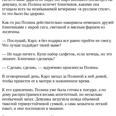
девушку, если Полина испечет блинчиков, какими она
угощала всех на незабываемой вечеринке «в русском стиле»,
то это было бы здорово.
Как-то раз Полина действительно накормила немецких друзей
блинчиками с икрой сига, сметаной и мясным фаршем из
лосятины.
— Послушай, Карл, я без подарка все равно прийти не смогу.
Что лучше подойдет твоей маме?
— Не надо ничего. Купи набор салфеток, если хочешь, но это
лишнее. Блинчики сделаешь?
— Сделаю, сделаю, — задумчиво произнесла Полина.
В оговоренный день, Карл заехал за Полиной к ней домой,
чтобы привезти ее к матери в назначенное время.
К его удивлению, Полина уже была готова к поездке, а по
дому распространялся весьма аппетитный, но несколько
необычный запах. Девушка загрузила немца объемной
тяжелой термоустойчивой сумкой, а сама захватила легкий
пакет, и они поспешили к машине.