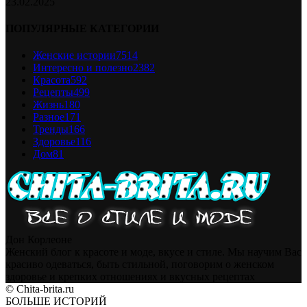
23.02.2025
ПОПУЛЯРНЫЕ КАТЕГОРИИ
Женские истории
7514
Интересно и полезно
2382
Красота
592
Рецепты
499
Жизнь
180
Разное
171
Тренды
166
Здоровье
116
Дом
81
Дон Корлеоне
Женский блог к красоте и моде, вкусе и стиле. Мы научим Вас
красиво одеваться, быть стильной, поговорим о женском
здоровье и крепких отношениях и вкусных рецептах
© Chita-brita.ru
БОЛЬШЕ ИСТОРИЙ