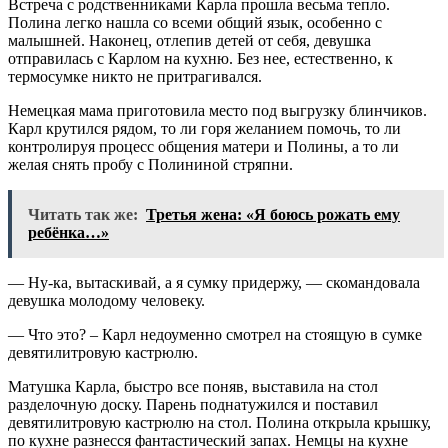
Встреча с родственниками Карла прошла весьма тепло.
Полина легко нашла со всеми общий язык, особенно с
малышней. Наконец, отлепив детей от себя, девушка
отправилась с Карлом на кухню. Без нее, естественно, к
термосумке никто не притрагивался.
Немецкая мама приготовила место под выгрузку блинчиков.
Карл крутился рядом, то ли горя желанием помочь, то ли
контролируя процесс общения матери и Полины, а то ли
желая снять пробу с Полининой стряпни.
Читать так же:
Третья жена: «Я боюсь рожать ему
ребёнка…»
— Ну-ка, вытаскивай, а я сумку придержу, — скомандовала
девушка молодому человеку.
— Что это? – Карл недоуменно смотрел на стоящую в сумке
девятилитровую кастрюлю.
Матушка Карла, быстро все поняв, выставила на стол
разделочную доску. Парень поднатужился и поставил
девятилитровую кастрюлю на стол. Полина открыла крышку,
по кухне разнесся фантастический запах. Немцы на кухне