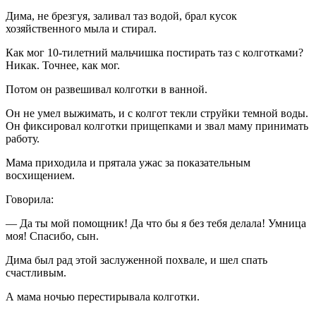
Дима, не брезгуя, заливал таз водой, брал кусок
хозяйственного мыла и стирал.
Как мог 10-тилетний мальчишка постирать таз с колготками?
Никак. Точнее, как мог.
Потом он развешивал колготки в ванной.
Он не умел выжимать, и с колгот текли струйки темной воды.
Он фиксировал колготки прищепками и звал маму принимать
работу.
Мама приходила и прятала ужас за показательным
восхищением.
Говорила:
— Да ты мой помощник! Да что бы я без тебя делала! Умница
моя! Спасибо, сын.
Дима был рад этой заслуженной похвале, и шел спать
счастливым.
А мама ночью перестирывала колготки.