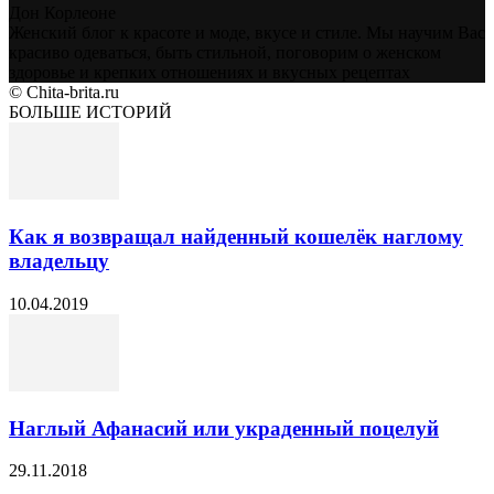
Дон Корлеоне
Женский блог к красоте и моде, вкусе и стиле. Мы научим Вас
красиво одеваться, быть стильной, поговорим о женском
здоровье и крепких отношениях и вкусных рецептах
© Chita-brita.ru
БОЛЬШЕ ИСТОРИЙ
Как я возвращал найденный кошелёк наглому
владельцу
10.04.2019
Наглый Афанасий или украденный поцелуй
29.11.2018