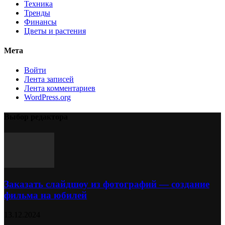
Техника
Тренды
Финансы
Цветы и растения
Мета
Войти
Лента записей
Лента комментариев
WordPress.org
Выбор редактора
Заказать слайдшоу из фотографий — создание
фильма на юбилей
13.12.2024