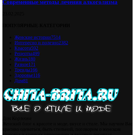
Современные методы лечения алкоголизма
23.02.2025
ПОПУЛЯРНЫЕ КАТЕГОРИИ
Женские истории
7514
Интересно и полезно
2382
Красота
592
Рецепты
499
Жизнь
180
Разное
171
Тренды
166
Здоровье
116
Дом
81
Дон Корлеоне
Женский блог к красоте и моде, вкусе и стиле. Мы научим Вас
красиво одеваться, быть стильной, поговорим о женском
здоровье и крепких отношениях и вкусных рецептах