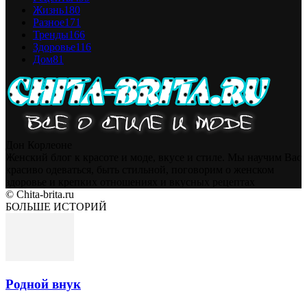
Жизнь
180
Разное
171
Тренды
166
Здоровье
116
Дом
81
Дон Корлеоне
Женский блог к красоте и моде, вкусе и стиле. Мы научим Вас
красиво одеваться, быть стильной, поговорим о женском
здоровье и крепких отношениях и вкусных рецептах
© Chita-brita.ru
БОЛЬШЕ ИСТОРИЙ
Родной внук