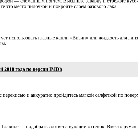
офой — сломанным ногтем. Высыпьте заварку и отрежьте кусочек
те это место пилочкой и покройте слоем базового лака.
ует использовать глазные капли «Визин» или жидкость для линз.
цы.
й 2018 года по версии IMDb
перекисью и аккуратно пройдитесь мягкой салфеткой по поверхн
. Главное — подобрать соответствующий оттенок. Вместо румян