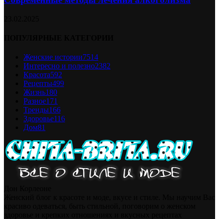
23.02.2025
ПОПУЛЯРНЫЕ КАТЕГОРИИ
Женские истории
7514
Интересно и полезно
2382
Красота
592
Рецепты
499
Жизнь
180
Разное
171
Тренды
166
Здоровье
116
Дом
81
Дон Корлеоне
Женский блог к красоте и моде, вкусе и стиле. Мы научим Вас
красиво одеваться, быть стильной, поговорим о женском
здоровье и крепких отношениях и вкусных рецептах