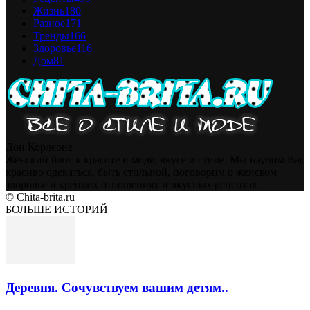
Жизнь
180
Разное
171
Тренды
166
Здоровье
116
Дом
81
Дон Корлеоне
Женский блог к красоте и моде, вкусе и стиле. Мы научим Вас
красиво одеваться, быть стильной, поговорим о женском
здоровье и крепких отношениях и вкусных рецептах
© Chita-brita.ru
БОЛЬШЕ ИСТОРИЙ
Деревня. Сочувствуем вашим детям..