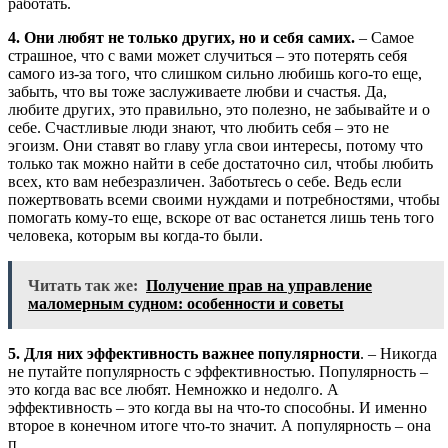
работать.
4. Они любят не только других, но и себя самих.
– Самое
страшное, что с вами может случиться – это потерять себя
самого из-за того, что слишком сильно любишь кого-то еще,
забыть, что вы тоже заслуживаете любви и счастья. Да,
любите других, это правильно, это полезно, не забывайте и о
себе. Счастливые люди знают, что любить себя – это не
эгоизм. Они ставят во главу угла свои интересы, потому что
только так можно найти в себе достаточно сил, чтобы любить
всех, кто вам небезразличен. Заботьтесь о себе. Ведь если
пожертвовать всеми своими нуждами и потребностями, чтобы
помогать кому-то еще, вскоре от вас останется лишь тень того
человека, которым вы когда-то были.
Читать так же:
Получение прав на управление
маломерным судном: особенности и советы
5. Для них эффективность важнее популярности
. – Никогда
не путайте популярность с эффективностью. Популярность –
это когда вас все любят. Немножко и недолго. А
эффективность – это когда вы на что-то способны. И именно
второе в конечном итоге что-то значит. А популярность – она
п