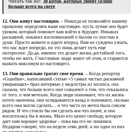
Читать так же:
30 котов, которые любят солнце
больше всего на свете
12. Они живут настоящим.
– Никогда не позволяйте вашему
прошлому определять ваше настоящее. пусть лучше оно будет
уроком, который поможет вам войти в будущее. Никаких
раскаяний, никаких воспоминаний о былом со злостью в
душе. Просто живите и идите вперед. Нам не суждено узнать,
что нас ждет впереди, но это лишь делает путь еще
интереснее. Да-да, именно это делает жизнь достойной того,
чтобы ею жить. Счастливые люди знают об этом, и стараются
выжать максимум из настоящего.
13. Они правильно тратят свое время
. – Когда репортер
«Guardian», написавший статью «5 самых частых раскаяний
умирающих» брал интервью у медсестры из хосписа, она
сказала, что больше всего они сожалеют о том, что отказались
от того, о чем мечтали. Когда люди понимают, что их жизнь
почти окончена, они оглядываются назад и понимают, сколько
всего они могли сделать… и что часто их мечта была совсем
рядом. И что стоило бы им сделать кое-что иначе, и она
воплотилась бы в жизнь. Мало кто ценит свободу, которую
дает нам хорошее здоровье – пока мы его не лишимся.
Недаром говорят, что на неделе семь дней, и ни один из них
не зовется «однажды».