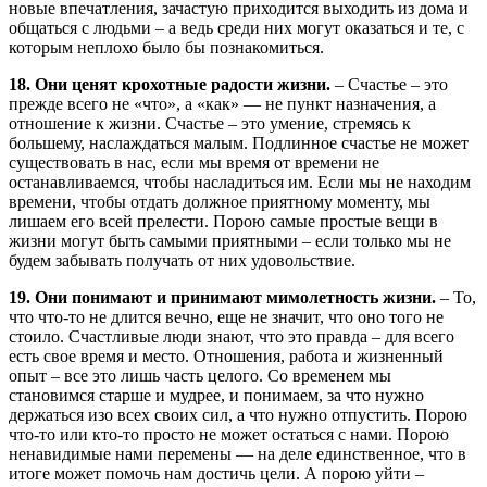
новые впечатления, зачастую приходится выходить из дома и
общаться с людьми – а ведь среди них могут оказаться и те, с
которым неплохо было бы познакомиться.
18. Они ценят крохотные радости жизни.
– Счастье – это
прежде всего не «что», а «как» — не пункт назначения, а
отношение к жизни. Счастье – это умение, стремясь к
большему, наслаждаться малым. Подлинное счастье не может
существовать в нас, если мы время от времени не
останавливаемся, чтобы насладиться им. Если мы не находим
времени, чтобы отдать должное приятному моменту, мы
лишаем его всей прелести. Порою самые простые вещи в
жизни могут быть самыми приятными – если только мы не
будем забывать получать от них удовольствие.
19. Они понимают и принимают мимолетность жизни.
– То,
что что-то не длится вечно, еще не значит, что оно того не
стоило. Счастливые люди знают, что это правда – для всего
есть свое время и место. Отношения, работа и жизненный
опыт – все это лишь часть целого. Со временем мы
становимся старше и мудрее, и понимаем, за что нужно
держаться изо всех своих сил, а что нужно отпустить. Порою
что-то или кто-то просто не может остаться с нами. Порою
ненавидимые нами перемены — на деле единственное, что в
итоге может помочь нам достичь цели. А порою уйти –