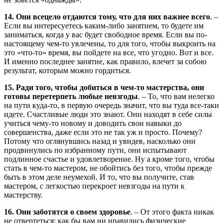
14. Они всецело отдаются тому, что для них важнее всего
. –
Если вы интересуетесь каким-либо занятием, то будете им
заниматься, когда у вас будет свободное время. Если вы по-
настоящему чем-то увлечены, то для того, чтобы выкроить на
это «что-то» время, вы пойдете на все, что угодно. Вот и все.
И именно последнее занятие, как правило, влечет за собою
результат, которым можно гордиться.
15. Ради того, чтобы добиться в чем-то мастерства, они
готовы перетерпеть любые невзгоды
. – То, что вам нелегко
на пути куда-то, в первую очередь значит, что вы туда все-таки
идете. Счастливые люди это знают. Они находят в себе силы
учиться чему-то новому и доводить свои навыки до
совершенства, даже если это не так уж и просто. Почему?
Потому что оглянувшись назад и увидев, насколько они
продвинулись по избранному пути, они испытывают
подлинное счастье и удовлетворение. Ну а кроме того, чтобы
стать в чем-то мастером, не обойтись без того, чтобы прежде
быть в этом деле неумехой. И то, что вы получите, став
мастером, с легкостью перекроет невзгоды на пути к
мастерству.
16. Они заботятся о своем здоровье
. – От этого факта никак
не отвертеться: как бы вам ни нравились физические