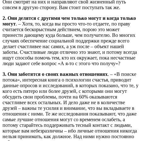
Они смотрят на них и направляют свой жизненный путь
совсем в другую сторону. Вам стоит поступать так же.
2. Они делятся с другими чем только могут и когда только
могут
. – Хотя, то, когда вы просто что-то отдаете, по праву
считается бескорыстным действием, порою это может
принести дающему куда больше, чем получателю. Во многих
случаях обеспечение социальной поддержки прежде всего
делает счастливее нас самих, а уж после – объект нашей
заботы. Счастливые люди отлично это знают, и потому всегда
ищут способы помочь тем, кто их окружает, пока несчастные
люди задают себе вопрос «А я-то с этого что получу»?
3. Они заботятся о своих важных отношениях
. – «В поиске
потока», интересная книга о психологии счастья, приводит
данные опросов и исследований, в которых показано, что те, у
кого есть пятеро или более друзей, с которыми они могут
обсудить свои проблемы, почти на 60% оказываются
счастливее всех остальных. И дело даже не в количестве
друзей – важны те усилия и внимание, что вы вкладываете в
отношения с ними. Те же исследования показывают, что даже
самые лучшие отношения могут со временем ослабеть, а
потому старайтесь поддерживать тесный контакт с людьми,
которые вам небезразличны – ибо личные отношения никогда
нельзя принимать, как должное. Над ними нужно постоянно