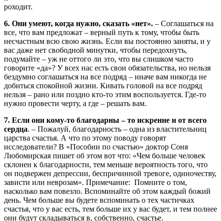
роходит.
6. Они умеют, когда нужно, сказать «нет».
– Соглашаться на
все, что вам предложат – верный путь к тому, чтобы быть
несчастным всю свою жизнь. Если вы постоянно заняты, и у
вас даже нет свободной минутки, чтобы передохнуть,
подумайте – уж не оттого ли это, что вы слишком часто
говорите «да»? У всех нас есть свои обязательства, но нельзя
бездумно соглашаться на все подряд – иначе вам никогда не
добиться спокойной жизни. Кивать головой на все подряд
нельзя – рано или поздно кто-то этим воспользуется. Где-то
нужно провести черту, а где – решать вам.
7. Если они кому-то благодарны – то искренне и от всего
сердца
. – Пожалуй, благодарность – одна из властительниц
царства счастья. А что по этому поводу говорят
исследователи? В «Пособии по счастью» доктор Соня
Любомирская пишет об этом вот что: «Чем больше человек
склонен к благодарности, тем меньше вероятность того, что
он подвержен депрессии, беспричинной тревоге, одиночеству,
зависти или неврозам». Примечание: Помните о том,
насколько вам повезло. Вспоминайте об этом каждый божий
день. Чем больше вы будете вспоминать о тех частичках
счастья, что у вас есть, тем больше их у вас будет, и тем полнее
они будут складываться в, собственно, счастье.