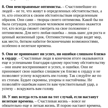
8. Они неисправимые оптимисты.
– Счастливейшие из
людей – не те, что живут в определенных обстоятельствах, а
те, кто относятся к своим обстоятельствам определенным
образом. Они сами – творцы своего оптимизма. Какой бы ни
была ситуация, успешным человеком непременно окажется
тот, кто всегда сможет смотреть на свое положение с
оптимизмом. Для него любая ошибка – лишь шанс для роста и
ценный жизненный урок. Оптимистичные люди видят мир,
как место, битком набитое бесконечными возможностями,
особенно в нелегкие времена.
9. Они не принимают ни успех, ни ошибки слишком близко
к сердцу
. – Счастливые люди в конечном итоге оказываются
еще и успешными благодаря одному простому обстоятельству
– они иначе воспринимают и успех, и ошибки. Они не
принимают свои ошибки слишком уж близко к сердцу и не
позволяют успеху вскружить им голову. Так следуйте же по
их стопам. Будьте скромны, упорны и настойчивы. Не
позволяйте ошибкам нанести вам чувствительный удар, а
успеху – вскружить вам голову.
10. У них всегда есть план на тот случай, если настанут
нелегкие времена.
– Счастливая жизнь – вовсе не
обязательно еще и легкая жизнь. И порою настают времена,