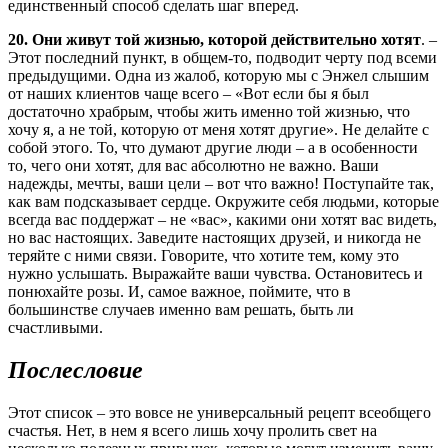
единственный способ сделать шаг вперед.
20. Они живут той жизнью, которой действительно хотят
. –
Этот последний пункт, в общем-то, подводит черту под всеми
предыдущими. Одна из жалоб, которую мы с Энжел слышим
от наших клиентов чаще всего – «Вот если бы я был
достаточно храбрым, чтобы жить именно той жизнью, что
хочу я, а не той, которую от меня хотят другие». Не делайте с
собой этого. То, что думают другие люди – а в особенности
то, чего они хотят, для вас абсолютно не важно. Ваши
надежды, мечты, ваши цели – вот что важно! Поступайте так,
как вам подсказывает сердце. Окружите себя людьми, которые
всегда вас поддержат – не «вас», какими они хотят вас видеть,
но вас настоящих. Заведите настоящих друзей, и никогда не
теряйте с ними связи. Говорите, что хотите тем, кому это
нужно услышать. Выражайте ваши чувства. Остановитесь и
понюхайте розы. И, самое важное, поймите, что в
большинстве случаев именно вам решать, быть ли
счастливыми.
Послесловие
Этот список – это вовсе не универсальный рецепт всеобщего
счастья. Нет, в нем я всего лишь хочу пролить свет на