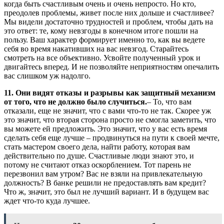
когда быть счастливым очень и очень непросто. Но кто,
преодолев проблемы, живет после них дольше и счастливее?
Мы видели достаточно трудностей и проблем, чтобы дать на
это ответ: те, кому невзгоды в конечном итоге пошли на
пользу. Ваш характер формирует именно то, как вы ведете
себя во время накативших на вас невзгод. Старайтесь
смотреть на все объективно. Усвойте полученный урок и
двигайтесь вперед. И не позволяйте неприятностям опечалить
вас слишком уж надолго.
11. Они видят отказы и разрывы как защитный механизм
от того, что не должно было случиться.
– То, что вам
отказали, еще не значит, что с вами что-то не так. Скорее уж
это значит, что вторая сторона просто не смогла заметить, что
вы можете ей предложить. Это значит, что у вас есть время
сделать себя еще лучше – продвинуться на пути к своей мечте,
стать мастером своего дела, найти работу, которая вам
действительно по душе. Счастливые люди знают это, и
потому не считают отказ оскорблением. Тот парень не
перезвонил вам утром? Вас не взяли на привлекательную
должность? В банке решили не предоставлять вам кредит?
Что ж, значит, это был не лучший вариант. И в будущем вас
ждет что-то куда лучшее.