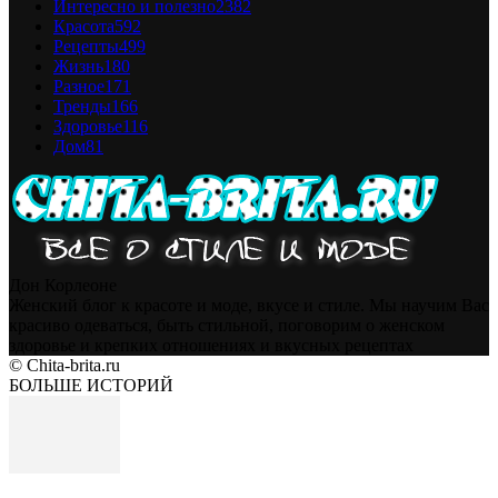
Интересно и полезно
2382
Красота
592
Рецепты
499
Жизнь
180
Разное
171
Тренды
166
Здоровье
116
Дом
81
Дон Корлеоне
Женский блог к красоте и моде, вкусе и стиле. Мы научим Вас
красиво одеваться, быть стильной, поговорим о женском
здоровье и крепких отношениях и вкусных рецептах
© Chita-brita.ru
БОЛЬШЕ ИСТОРИЙ