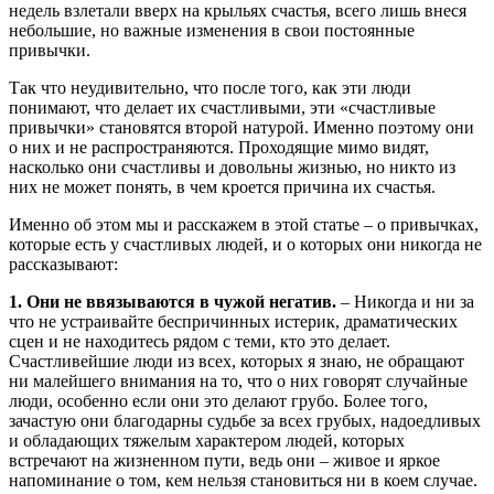
недель взлетали вверх на крыльях счастья, всего лишь внеся
небольшие, но важные изменения в свои постоянные
привычки.
Так что неудивительно, что после того, как эти люди
понимают, что делает их счастливыми, эти «счастливые
привычки» становятся второй натурой. Именно поэтому они
о них и не распространяются. Проходящие мимо видят,
насколько они счастливы и довольны жизнью, но никто из
них не может понять, в чем кроется причина их счастья.
Именно об этом мы и расскажем в этой статье – о привычках,
которые есть у счастливых людей, и о которых они никогда не
рассказывают:
1. Они не ввязываются в чужой негатив.
– Никогда и ни за
что не устраивайте беспричинных истерик, драматических
сцен и не находитесь рядом с теми, кто это делает.
Счастливейшие люди из всех, которых я знаю, не обращают
ни малейшего внимания на то, что о них говорят случайные
люди, особенно если они это делают грубо. Более того,
зачастую они благодарны судьбе за всех грубых, надоедливых
и обладающих тяжелым характером людей, которых
встречают на жизненном пути, ведь они – живое и яркое
напоминание о том, кем нельзя становиться ни в коем случае.