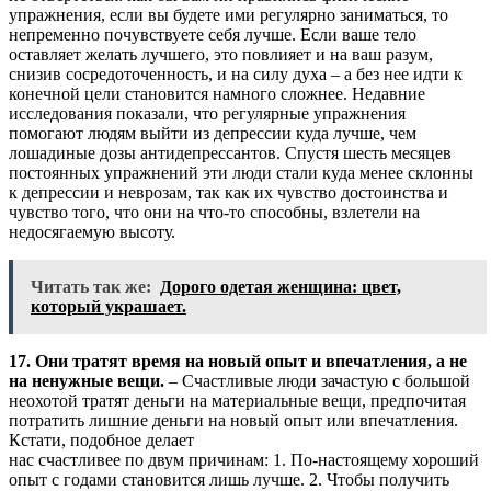
упражнения, если вы будете ими регулярно заниматься, то
непременно почувствуете себя лучше. Если ваше тело
оставляет желать лучшего, это повлияет и на ваш разум,
снизив сосредоточенность, и на силу духа – а без нее идти к
конечной цели становится намного сложнее. Недавние
исследования показали, что регулярные упражнения
помогают людям выйти из депрессии куда лучше, чем
лошадиные дозы антидепрессантов. Спустя шесть месяцев
постоянных упражнений эти люди стали куда менее склонны
к депрессии и неврозам, так как их чувство достоинства и
чувство того, что они на что-то способны, взлетели на
недосягаемую высоту.
Читать так же:
Дорого одетая женщина: цвет,
который украшает.
17. Они тратят время на новый опыт и впечатления, а не
на ненужные вещи.
– Счастливые люди зачастую с большой
неохотой тратят деньги на материальные вещи, предпочитая
потратить лишние деньги на новый опыт или впечатления.
Кстати, подобное делает
нас счастливее по двум причинам: 1. По-настоящему хороший
опыт с годами становится лишь лучше. 2. Чтобы получить