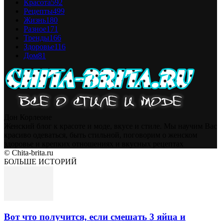
Красота
592
Рецепты
499
Жизнь
180
Разное
171
Тренды
166
Здоровье
116
Дом
81
Дон Корлеоне
Женский блог к красоте и моде, вкусе и стиле. Мы научим Вас
красиво одеваться, быть стильной, поговорим о женском
здоровье и крепких отношениях и вкусных рецептах
© Chita-brita.ru
БОЛЬШЕ ИСТОРИЙ
Вот что получится, если смешать 3 яйца и