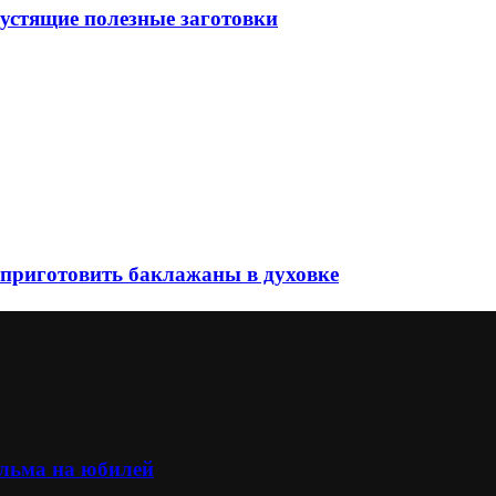
рустящие полезные заготовки
 приготовить баклажаны в духовке
ильма на юбилей