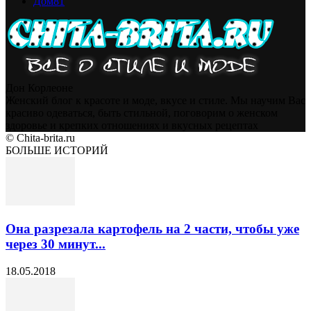
Дом
81
Дон Корлеоне
Женский блог к красоте и моде, вкусе и стиле. Мы научим Вас
красиво одеваться, быть стильной, поговорим о женском
здоровье и крепких отношениях и вкусных рецептах
© Chita-brita.ru
БОЛЬШЕ ИСТОРИЙ
Она разрезала картофель на 2 части, чтобы уже
через 30 минут...
18.05.2018