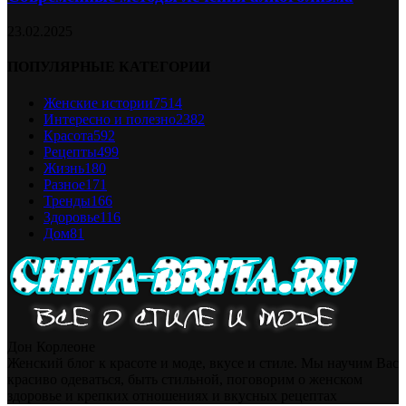
23.02.2025
ПОПУЛЯРНЫЕ КАТЕГОРИИ
Женские истории
7514
Интересно и полезно
2382
Красота
592
Рецепты
499
Жизнь
180
Разное
171
Тренды
166
Здоровье
116
Дом
81
Дон Корлеоне
Женский блог к красоте и моде, вкусе и стиле. Мы научим Вас
красиво одеваться, быть стильной, поговорим о женском
здоровье и крепких отношениях и вкусных рецептах