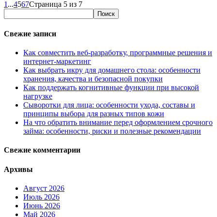
1
...
4
5
6
7
Страница 5 из 7
Свежие записи
Как совместить веб-разработку, программные решения и
интернет-маркетинг
Как выбрать икру для домашнего стола: особенности
хранения, качества и безопасной покупки
Как поддержать когнитивные функции при высокой
нагрузке
Сыворотки для лица: особенности ухода, составы и
принципы выбора для разных типов кожи
На что обратить внимание перед оформлением срочного
займа: особенности, риски и полезные рекомендации
Свежие комментарии
Архивы
Август 2026
Июль 2026
Июнь 2026
Май 2026