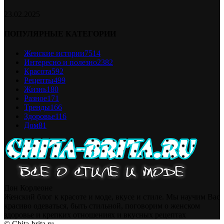
23.02.2025
ПОПУЛЯРНЫЕ КАТЕГОРИИ
Женские истории
7514
Интересно и полезно
2382
Красота
592
Рецепты
499
Жизнь
180
Разное
171
Тренды
166
Здоровье
116
Дом
81
Дон Корлеоне
Женский блог к красоте и моде, вкусе и стиле. Мы научим Вас
красиво одеваться, быть стильной, поговорим о женском
здоровье и крепких отношениях и вкусных рецептах
© Chita-brita.ru