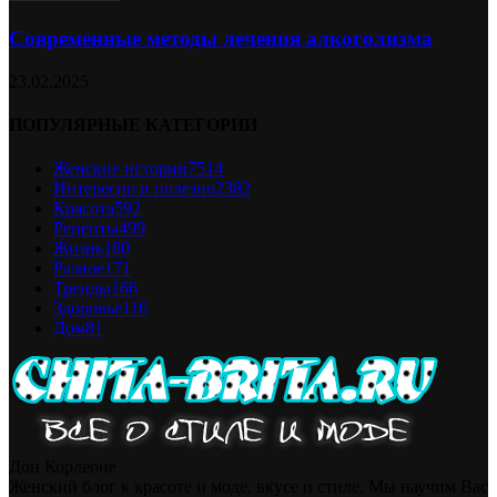
Современные методы лечения алкоголизма
23.02.2025
ПОПУЛЯРНЫЕ КАТЕГОРИИ
Женские истории
7514
Интересно и полезно
2382
Красота
592
Рецепты
499
Жизнь
180
Разное
171
Тренды
166
Здоровье
116
Дом
81
Дон Корлеоне
Женский блог к красоте и моде, вкусе и стиле. Мы научим Вас