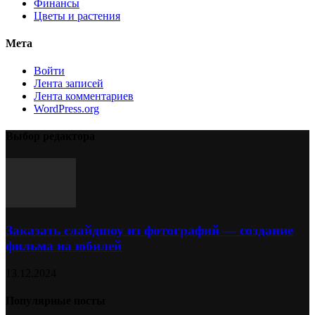
Финансы
Цветы и растения
Мета
Войти
Лента записей
Лента комментариев
WordPress.org
Выбор редактора
Заказать слайдшоу из фотографий — создание
фильма на юбилей
13.12.2024
Популярные посты