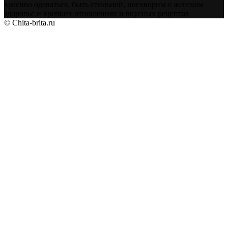
красиво одеваться, быть стильной, поговорим о женском
здоровье и крепких отношениях и вкусных рецептах
© Chita-brita.ru