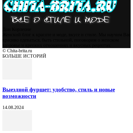
Дон Корлеоне
Женский блог к красоте и моде, вкусе и стиле. Мы научим Вас
красиво одеваться, быть стильной, поговорим о женском
здоровье и крепких отношениях и вкусных рецептах
© Chita-brita.ru
БОЛЬШЕ ИСТОРИЙ
Выездной фуршет: удобство, стиль и новые
возможности
14.08.2024