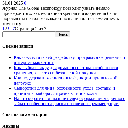
31.01.2025
0
Журнал The Global Technology позволит узнать немало
примеров того, как великие открытия и изобретения были
порождены не только жаждой познания или стремлением к
комфорту,...
1
2
3
...
7
Страница 2 из 7
Свежие записи
Как совместить веб-разработку, программные решения и
интернет-маркетинг
Как выбрать икру для домашнего стола: особенности
хранения, качества и безопасной покупки
Как поддержать когнитивные функции при высокой
нагрузке
Сыворотки для лица: особенности ухода, составы и
принципы выбора для разных типов кожи
На что обратить внимание перед оформлением срочного
займа: особенности, риски и полезные рекомендации
Свежие комментарии
Архивы