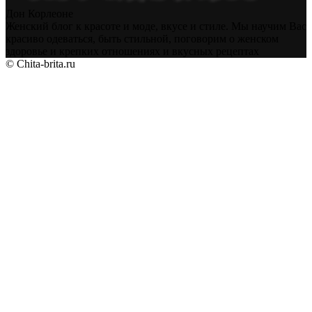
Дон Корлеоне
Женский блог к красоте и моде, вкусе и стиле. Мы научим Вас
красиво одеваться, быть стильной, поговорим о женском
здоровье и крепких отношениях и вкусных рецептах
© Chita-brita.ru