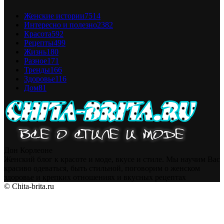
Женские истории
7514
Интересно и полезно
2382
Красота
592
Рецепты
499
Жизнь
180
Разное
171
Тренды
166
Здоровье
116
Дом
81
Дон Корлеоне
Женский блог к красоте и моде, вкусе и стиле. Мы научим Вас
красиво одеваться, быть стильной, поговорим о женском
здоровье и крепких отношениях и вкусных рецептах
© Chita-brita.ru