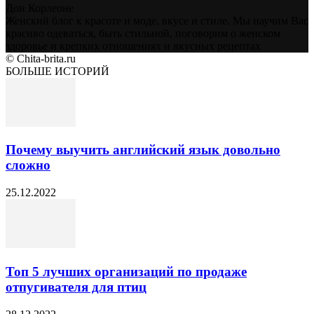
Дон Корлеоне
Женский блог к красоте и моде, вкусе и стиле. Мы научим Вас
красиво одеваться, быть стильной, поговорим о женском
здоровье и крепких отношениях и вкусных рецептах
© Chita-brita.ru
БОЛЬШЕ ИСТОРИЙ
Почему выучить английский язык довольно
сложно
25.12.2022
Топ 5 лучших организаций по продаже
отпугивателя для птиц