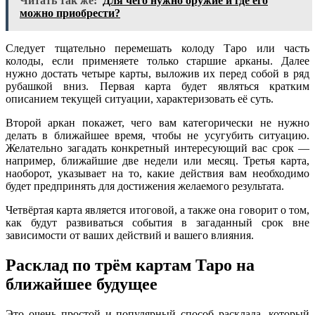
Читать так же:
Для чего нужно оружие и где его
можно приобрести?
Следует тщательно перемешать колоду Таро или часть
колоды, если применяете только старшие арканы. Далее
нужно достать четыре карты, выложив их перед собой в ряд
рубашкой вниз. Первая карта будет являться кратким
описанием текущей ситуации, характеризовать её суть.
Второй аркан покажет, чего вам категорически не нужно
делать в ближайшее время, чтобы не усугубить ситуацию.
Желательно загадать конкретный интересующий вас срок —
например, ближайшие две недели или месяц. Третья карта,
наоборот, указывает на то, какие действия вам необходимо
будет предпринять для достижения желаемого результата.
Четвёртая карта является итоговой, а также она говорит о том,
как будут развиваться события в загаданный срок вне
зависимости от ваших действий и вашего влияния.
Расклад по трём картам Таро на
ближайшее будущее
Это очень простой и популярный способ расклада, который