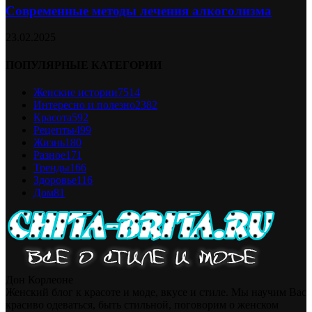
Современные методы лечения алкоголизма
23.02.2025
ПОПУЛЯРНЫЕ КАТЕГОРИИ
Женские истории
7514
Интересно и полезно
2382
Красота
592
Рецепты
499
Жизнь
180
Разное
171
Тренды
166
Здоровье
116
Дом
81
Дон Корлеоне
Женский блог к красоте и моде, вкусе и стиле. Мы научим Вас
красиво одеваться, быть стильной, поговорим о женском