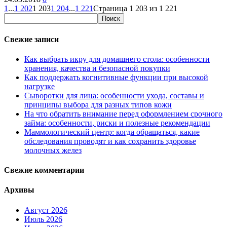
1
...
1 202
1 203
1 204
...
1 221
Страница 1 203 из 1 221
Свежие записи
Как выбрать икру для домашнего стола: особенности
хранения, качества и безопасной покупки
Как поддержать когнитивные функции при высокой
нагрузке
Сыворотки для лица: особенности ухода, составы и
принципы выбора для разных типов кожи
На что обратить внимание перед оформлением срочного
займа: особенности, риски и полезные рекомендации
Маммологический центр: когда обращаться, какие
обследования проводят и как сохранить здоровье
молочных желез
Свежие комментарии
Архивы
Август 2026
Июль 2026