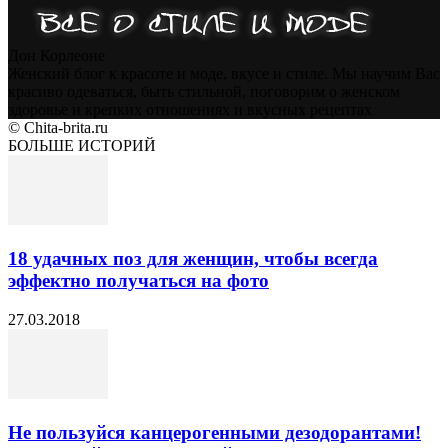
Дон Корлеоне
Женский блог к красоте и моде, вкусе и стиле. Мы научим Вас
красиво одеваться, быть стильной, поговорим о женском
здоровье и крепких отношениях и вкусных рецептах
© Chita-brita.ru
БОЛЬШЕ ИСТОРИЙ
18 удачных поз для женщин, чтобы всегда
эффектно получаться на фото
27.03.2018
Не пользуйся канцерогенными дезодорантами!