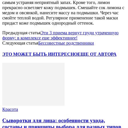
самым устраняя неприятный запах. Кроме того, лимон
прекрасно осветляет кожу подмышек. Смешайте сок лимона с
медом и овсянкой, нанесите массу на подмышки. Через час
смойте теплой водой. Регулярное применение такой маски
придаст коже подмышек однородный оттенок.
Предыдущая статья
Эти 3 приема вернут груди утраченную
форму: в комплексе еще эффективнее!
Следующая статья
Бессовестные родственники
ЭТО МОЖЕТ БЫТЬ ИНТЕРЕСНО
ЕЩЕ ОТ АВТОРА
Красота
Сыворотки для лица: особенности ухода,
составы и принципы выбора для разных типов