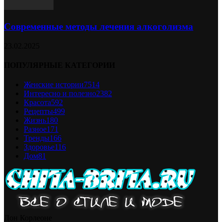
Современные методы лечения алкоголизма
23.02.2025
ПОПУЛЯРНЫЕ КАТЕГОРИИ
Женские истории
7514
Интересно и полезно
2382
Красота
592
Рецепты
499
Жизнь
180
Разное
171
Тренды
166
Здоровье
116
Дом
81
Дон Корлеоне