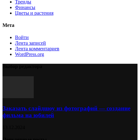
Тренды
Финансы
Цветы и растения
Мета
Войти
Лента записей
Лента комментариев
WordPress.org
Выбор редактора
Заказать слайдшоу из фотографий — создание
фильма на юбилей
13.12.2024
Популярные посты