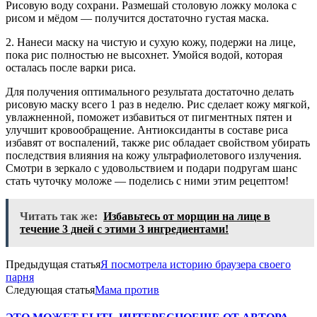
Рисовую воду сохрани. Размешай столовую ложку молока с
рисом и мёдом — получится достаточно густая маска.
2. Нанеси маску на чистую и сухую кожу, подержи на лице,
пока рис полностью не высохнет. Умойся водой, которая
осталась после варки риса.
Для получения оптимального результата достаточно делать
рисовую маску всего 1 раз в неделю. Рис сделает кожу мягкой,
увлажненной, поможет избавиться от пигментных пятен и
улучшит кровообращение. Антиоксиданты в составе риса
избавят от воспалений, также рис обладает свойством убирать
последствия влияния на кожу ультрафиолетового излучения.
Смотри в зеркало с удовольствием и подари подругам шанс
стать чуточку моложе — поделись с ними этим рецептом!
Читать так же:
Избавьтесь от морщин на лице в
течение 3 дней с этими 3 ингредиентами!
Предыдущая статья
Я посмотрела историю браузера своего
парня
Следующая статья
Мама против