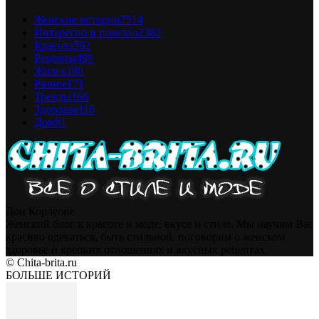
Женские истории
7514
Интересно и полезно
2382
Красота
592
Рецепты
499
Жизнь
180
Разное
171
Тренды
166
Здоровье
116
Дом
81
Дон Корлеоне
Женский блог к красоте и моде, вкусе и стиле. Мы научим Вас
красиво одеваться, быть стильной, поговорим о женском
здоровье и крепких отношениях и вкусных рецептах
© Chita-brita.ru
БОЛЬШЕ ИСТОРИЙ