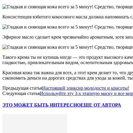
Консистенция взбитого кокосового масла должна напоминать с
Эфирное масло сделает крем чрезвычайно ароматным, хотя запа
Такого крема ты не купишь нигде — это продукт высокого качес
гладкостью, привлекательным видом, ослепительным здоровье
Красивая кожа так важна для всех, а этот крем делает то, что
сэкономить деньги на дорогих средствах для ухода за кожей, 
Предыдущая статья
Настоящий эликсир молодости и красоты!
Следующая статья
Используйте эту 3-х этапную маску и все мо
ЭТО МОЖЕТ БЫТЬ ИНТЕРЕСНО
ЕЩЕ ОТ АВТОРА