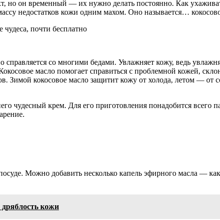
, но он временный — их нужно делать постоянно. Как ухаживать
 массу недостатков кожи одним махом. Оно называется… кокосово
о справляется со многими бедами. Увлажняет кожу, ведь увлажн
Кокосовое масло помогает справиться с проблемной кожей, скло
. Зимой кокосовое масло защитит кожу от холода, летом — от с
его чудесный крем. Для его приготовления понадобится всего па
арение.
 посуде. Можно добавить несколько капель эфирного масла — ка
 дряблость кожи